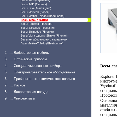
Весы Kern (Германия)
Весы A&D (Япония)
Весы Leki (Финляндия)
Весы Mertech (Корея)
Весы Mettler-Toledo (Швейцария)
Весы Ohaus (США)
Весы Radwag (Польша)
Весы Sartorius (Германия)
Весы Shimadzu (Япония)
Весы Vibra фирмы Shinko (Япония)
Весы нелабораторного назначения
Гири Mettler-Toledo (Швейцария)
2 ..... Лабораторная мебель
3 ..... Оптические приборы
4 ..... Специализированные приборы
Весы ла
5 ..... Электронагревательное оборудование
Explorer
6 ..... Приборы электрохимического анализа
инструме
7 ..... Разное
Удобный 
специал
8 ..... Лабораторная посуда
Професс
9 ..... Химреактивы
Основны
металл
стабиль
специаль