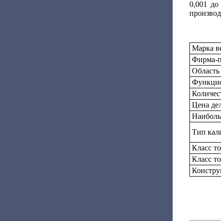
0,001 до
производ
Марка в
Фирма-п
Область
Функцио
Количес
Цена дел
Наиболь
Тип кал
Класс т
Класс т
Констру