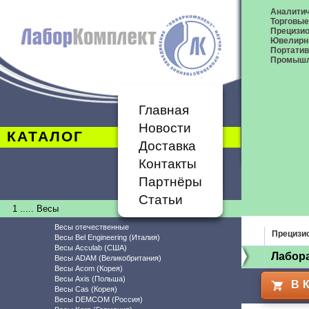
Аналитич
Торговые
Прецизио
Ювелирн
Портати
Промышл
Главная
Новости
КАТАЛОГ
Доставка
Контакты
Партнёры
Статьи
1 ..... Весы
Весы отечественные
Прецизи
Весы Bel Engineering (Италия)
Весы Acculab (США)
Лабор
Весы ADAM (Великобритания)
Весы Acom (Корея)
Весы Axis (Польша)
В 
Весы Cas (Корея)
Весы DEMCOM (Россия)