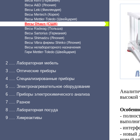
Весы Kern (Германия)
Весы A&D (Япония)
Весы Leki (Финляндия)
Весы Mertech (Корея)
Весы Mettler-Toledo (Швейцария)
Весы Ohaus (США)
Весы Radwag (Польша)
Весы Sartorius (Германия)
Весы Shimadzu (Япония)
Весы Vibra фирмы Shinko (Япония)
Весы нелабораторного назначения
Гири Mettler-Toledo (Швейцария)
2 ..... Лабораторная мебель
3 ..... Оптические приборы
4 ..... Специализированные приборы
5 ..... Электронагревательное оборудование
Аналити
6 ..... Приборы электрохимического анализа
высокой 
7 ..... Разное
Особенн
8 ..... Лабораторная посуда
- полнос
9 ..... Химреактивы
выполнит
- интерф
- новый 
новый ур