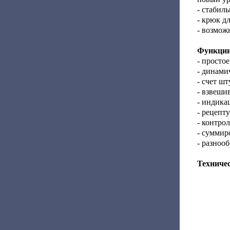
- стабил
- крюк д
- возмож
Функции
- просто
- динами
- счет шт
- взвеши
- индика
- рецепт
- контро
- суммир
- разноо
Техниче