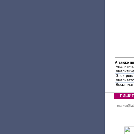
А также п
Аналитиче
Аналитиче
Электропл
Анализато
Весы пла
ПИШИТ
market@lab