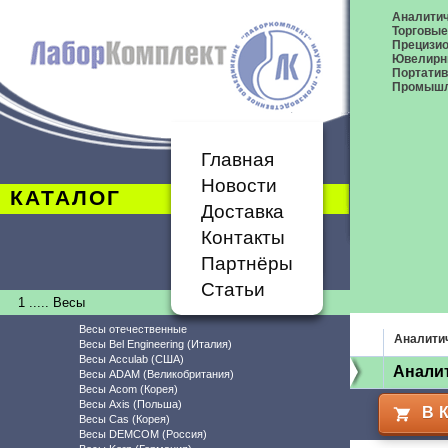
Аналитич
Торговые
Прецизио
Ювелирн
Портати
Промышл
Главная
Новости
КАТАЛОГ
Доставка
Контакты
Партнёры
Статьи
1 ..... Весы
Весы отечественные
Аналити
Весы Bel Engineering (Италия)
Весы Acculab (США)
Аналит
Весы ADAM (Великобритания)
Весы Acom (Корея)
Весы Axis (Польша)
В 
Весы Cas (Корея)
Весы DEMCOM (Россия)