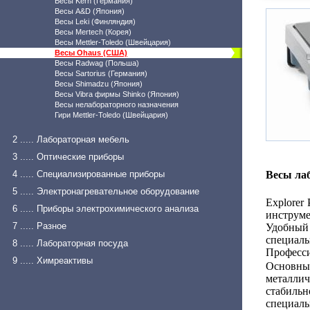
Весы Kern (Германия)
Весы A&D (Япония)
Весы Leki (Финляндия)
Весы Mertech (Корея)
Весы Mettler-Toledo (Швейцария)
Весы Ohaus (США)
Весы Radwag (Польша)
Весы Sartorius (Германия)
Весы Shimadzu (Япония)
Весы Vibra фирмы Shinko (Япония)
Весы нелабораторного назначения
Гири Mettler-Toledo (Швейцария)
2 ..... Лабораторная мебель
3 ..... Оптические приборы
4 ..... Специализированные приборы
Весы ла
5 ..... Электронагревательное оборудование
Explorer
6 ..... Приборы электрохимического анализа
инструме
7 ..... Разное
Удобный 
специал
8 ..... Лабораторная посуда
Професс
9 ..... Химреактивы
Основны
металл
стабиль
специаль