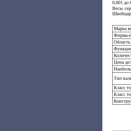
0,001 до 0
Весы сер
Швейцар
Марка в
Фирма-п
Область
Функцио
Количес
Цена дел
Наиболь
Тип кал
Класс т
Класс т
Констру