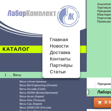
Аналитич
Торговые
Прецизио
Ювелирн
Портати
Промышл
Главная
Новости
КАТАЛОГ
Доставка
Контакты
Партнёры
Статьи
1 ..... Весы
Весы отечественные
Прецизи
Весы Bel Engineering (Италия)
Весы Acculab (США)
Лабор
Весы ADAM (Великобритания)
Весы Acom (Корея)
Весы Axis (Польша)
В 
Весы Cas (Корея)
Весы DEMCOM (Россия)