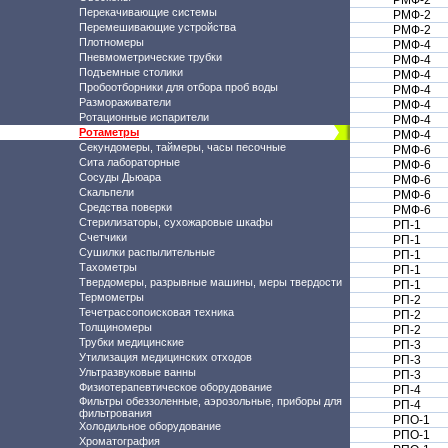
РМФ-2
Перекачивающие системы
РМФ-2
Перемешивающие устройства
РМФ-2
Плотномеры
РМФ-4
Пневмометрические трубки
РМФ-4
Подъемные столики
РМФ-4
Пробоотборники для отбора проб воды
РМФ-4
Размораживатели
РМФ-4
Ротационные испарители
РМФ-4
Ротаметры
РМФ-4
Секундомеры, таймеры, часы песочные
РМФ-6
Сита лабораторные
РМФ-6
Сосуды Дьюара
РМФ-6
Скальпели
РМФ-6
Средства поверки
РМФ-6
Стерилизаторы, сухожаровые шкафы
РП-1
Счетчики
РП-1
Сушилки распылительные
РП-1
Тахометры
РП-1
Твердомеры, разрывные машины, меры твердости
РП-1
Термометры
РП-2
Течетрассопоисковая техника
РП-2
Толщиномеры
РП-2
Трубки медицинские
РП-3
Утилизация медицинских отходов
РП-3
Ультразвуковые ванны
РП-3
Физиотерапевтическое оборудование
РП-4
Фильтры обеззоленные, аэрозольные, приборы для
РП-4
фильтрования
РПО-1
Холодильное оборудование
РПО-1
Хроматография