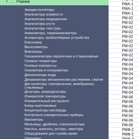
7 ..... Разное
РМА-1
РМА-1
Аквадистилляторы
РМА-1
Анализаторы влажности
РМ-02
Анализаторы медицинские
РМ-02
Анализаторы ртути
РМ-02
Анализаторы текстуры
РМ-02
Анемометры, термоанемометры
РМ-02
Аспираторы, пробоотборные устройства
РМ-02
Блескомер
РМ-02
Вискозиметры
РМ-02
Влагомеры
РМ-02
Газоанализаторы переносные и стационарные
РМ-04
Газовые генераторы
РМ-04
Гелевые компрессы
РМ-04
Гигрометры и психрометры
РМ-04
Деионизаторы воды
РМ-04
Динамометры механические растяжения, сжатия
РМ-04
Дистилляторы электрические, мембранные,
стеклянные
РМ-04
Дозаторы, микродозаторы
РМ-04
Измерители температуры
РМ-06
Измерительный инструмент
РМ-06
Копры маятниковые
РМ-06
Концентраторы кислорода
РМ-06
Контрольно-измерительные приборы
РМ-06
Манометры
РМ-06
Мельницы, дробилки, гомогенизаторы
РМ-06
Насосы, агрегаты, роторы, эжекторы
РМФ-2
Оборудование для службы крови
РМФ-2
Овоскопы