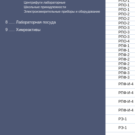
РПО-1
Центрифуги лабораторные
РПО-1
Школьные принадлежности
РПО-1
Электроизмерительные приборы и оборудование
РПО-2
РПО-2
8 ..... Лабораторная посуда
РПО-2
РПО-3
9 ..... Химреактивы
РПО-3
РПО-3
РПО-4
РПФ-1
РПФ-1
РПФ-2
РПФ-2
РПФ-2
РПФ-2
РПФ-3
РПФ-3
РПФ-И-4
РПФ-И-4
РПФ-И-4
РПФ-И-4
РЭ-1
РЭ-1