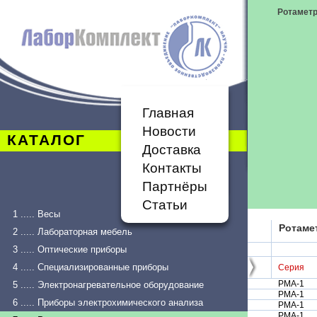
Ротамет
Главная
Новости
КАТАЛОГ
Доставка
Контакты
Партнёры
Статьи
1 ..... Весы
Ротаме
2 ..... Лабораторная мебель
3 ..... Оптические приборы
4 ..... Специализированные приборы
Серия
РМА-1
5 ..... Электронагревательное оборудование
РМА-1
6 ..... Приборы электрохимического анализа
РМА-1
РМА-1