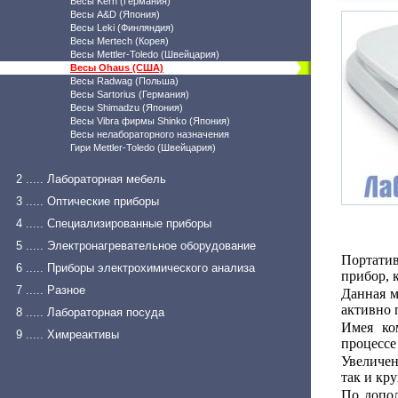
Весы Kern (Германия)
Весы A&D (Япония)
Весы Leki (Финляндия)
Весы Mertech (Корея)
Весы Mettler-Toledo (Швейцария)
Весы Ohaus (США)
Весы Radwag (Польша)
Весы Sartorius (Германия)
Весы Shimadzu (Япония)
Весы Vibra фирмы Shinko (Япония)
Весы нелабораторного назначения
Гири Mettler-Toledo (Швейцария)
2 ..... Лабораторная мебель
3 ..... Оптические приборы
4 ..... Специализированные приборы
5 ..... Электронагревательное оборудование
Портатив
6 ..... Приборы электрохимического анализа
прибор, 
7 ..... Разное
Данная м
активно 
8 ..... Лабораторная посуда
Имея ко
9 ..... Химреактивы
процессе
Увеличен
так и кр
По допол