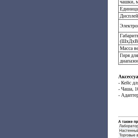
чашки, 
Единицы
Диспле
Электро
Габарит
(ШxДхВ)
Масса ве
Гиря дл
диапазо
Аксессу
- Кейс дл
- Чаша, 1
- Адаптер
А также п
Лаборатор
Настенный
Торговые в