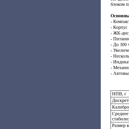
блоком п
Основны
- Компак
- Корпус
- ЖК-дис
- Питание
- До 300
- Увелич
- Нескол
- Индика
- Механи
- Автовы
НПВ, г
Дискретн
Калибро
Среднее
стабилиз
Размер 