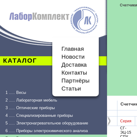
Счетчики
Главная
Новости
КАТАЛОГ
Доставка
Контакты
Партнёры
Статьи
1 ..... Весы
2 ..... Лабораторная мебель
Счетчи
3 ..... Оптические приборы
4 ..... Специализированные приборы
Серия
5 ..... Электронагревательное оборудование
СГ-
6 ..... Приборы электрохимического анализа
ЭЦ-15
СПУ