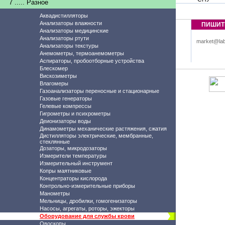
7 ..... Разное
Аквадистилляторы
Анализаторы влажности
ПИШИТ
Анализаторы медицинские
Анализаторы ртути
market@lab
Анализаторы текстуры
Анемометры, термоанемометры
Аспираторы, пробоотборные устройства
Блескомер
Вискозиметры
Влагомеры
Газоанализаторы переносные и стационарные
Газовые генераторы
Гелевые компрессы
Гигрометры и психрометры
Деионизаторы воды
Динамометры механические растяжения, сжатия
Дистилляторы электрические, мембранные,
стеклянные
Дозаторы, микродозаторы
Измерители температуры
Измерительный инструмент
Копры маятниковые
Концентраторы кислорода
Контрольно-измерительные приборы
Манометры
Мельницы, дробилки, гомогенизаторы
Насосы, агрегаты, роторы, эжекторы
Оборудование для службы крови
Овоскопы