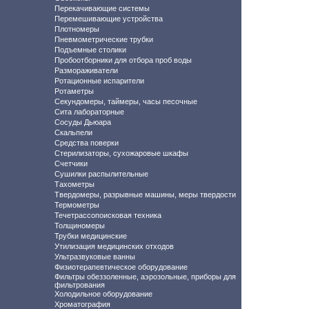
Перекачивающие системы
Перемешивающие устройства
Плотномеры
Пневмометрические трубки
Подъемные столики
Пробоотборники для отбора проб воды
Размораживатели
Ротационные испарители
Ротаметры
Секундомеры, таймеры, часы песочные
Сита лабораторные
Сосуды Дьюара
Скальпели
Средства поверки
Стерилизаторы, сухожаровые шкафы
Счетчики
Сушилки распылительные
Тахометры
Твердомеры, разрывные машины, меры твердости
Термометры
Течетрассопоисковая техника
Толщиномеры
Трубки медицинские
Утилизация медицинских отходов
Ультразвуковые ванны
Физиотерапевтическое оборудование
Фильтры обеззоленные, аэрозольные, приборы для
фильтрования
Холодильное оборудование
Хроматография