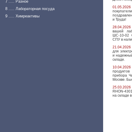
7 ..... Разное
01.05.2026
8 ..... Лабораторная посуда
покупате
поздравлен
9 ..... Химреактивы
и Труда!
28.04.2026
вашей ла
ШС-10-02 
СПУ в налич
21.04.2026
для электр
и надежный
складе.
10.04.2026
продуктов
прибора Ч
Москве. Бы
25.03.2026
RHON-4301Е
на складе в