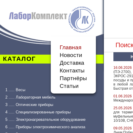
Поиск
Главная
Новости
КАТАЛОГ
Доставка
16.06.2026
Контакты
(ПЭ-2700
ЭКРОС-291
Партнёры
посуды и 
в любой ла
Статьи
Быстрая от
1 ..... Весы
01.06.2026
2 ..... Лабораторная мебель
Междунаро
3 ..... Оптические приборы
25.05.2026
4 ..... Специализированные приборы
для терми
муфельны
5 ..... Электронагревательное оборудование
10/10В, СН
6 ..... Приборы электрохимического анализа
09.05.2026
Днем Побе