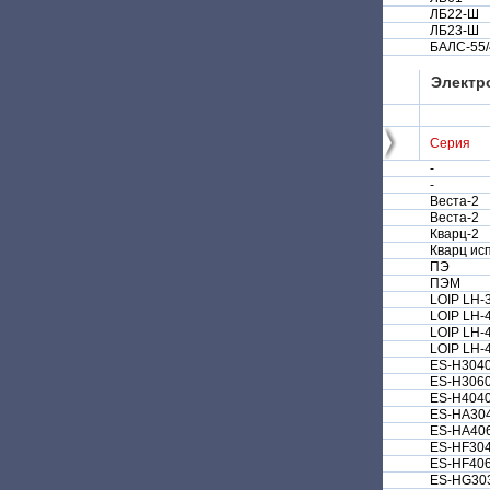
ЛБ22-Ш
ЛБ23-Ш
БАЛС-55/
Электр
Серия
-
-
Веста-2
Веста-2
Кварц-2
Кварц исп
ПЭ
ПЭМ
LOIP LH-
LOIP LH-
LOIP LH-
LOIP LH-
ES-H304
ES-H306
ES-H404
ES-HA30
ES-HA40
ES-HF30
ES-HF40
ES-HG30