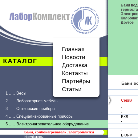
Бани вод
термост
Электроп
Колбонаг
Другое
Главная
Новости
КАТАЛОГ
Доставка
Контакты
Партнёры
Бани в
Статьи
1 ..... Весы
Серия
2 ..... Лабораторная мебель
-
3 ..... Оптические приборы
-
4 ..... Специализированные приборы
БКЛ
-
5 ..... Электронагревательное оборудование
-
-
Бани, колбонагреватели, электроплитки
БКЛ-М
Инкубаторы