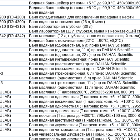
Водяная баня-шейкер (от комн. +5 °C до 99,9 °C, 450х300х160
Водяная баня-шейкер (от комн. +5 °C до 99,9 °C, 450х300х160
Баня водяная
00 (ПЭ-4200)
Баня охладительная для определения парафина в нефти
00 (ПЭ-4300)
Баня водяная многоместная (26 л, 6-мест)
10 (ПЭ-4310)
Баня лабораторная глубокая (30 л)
Баня лабораторная (11 л, глубокая, ванна из нержавеющей с
42 (ПЭ-4342)
Баня масляная (12 л, глубокая, ванна из нержавеющей стали
Водяная баня с покачиванием (22°С …90°С, ±0,2°С)
Баня водяная (одноместная, 6 л) пр-во DAIHAN Scientific
Баня водяная (одноместная, 11 л) пр-во DAIHAN Scientific
Баня водяная (одноместная, 22 л) пр-во DAIHAN Scientific
Баня водяная (четырехместная) пр-во DAIHAN Scientific
Баня водяная (шестиместная) пр-во DAIHAN Scientific
Баня водяная (восьмиместная) пр-во DAIHAN Scientific
-3
Баня водяная (трехсекционная, 6 л) пр-во DAIHAN Scientific
Баня масляная (одноместная, 6 л) пр-во DAIHAN Scientific
-3
Баня водяная (трехсекционная, 11 л) пр-во DAIHAN Scientific
Баня масляная (одноместная, 11 л) пр-во DAIHAN Scientific
(ULAB)
Баня масляная (Т нагрева:200°С, 295х235х200 мм, 800 Вт)
(ULAB)
Баня водяная одноместная (Т нагрева: комн. +5...+100°С, 300
(ULAB)
Баня водяная восьмиместная (Т нагрева: комн. +5...+100°С, 6
(ULAB)
Баня водяная одноместная (Т нагрева: комн. +5...+100°С, 295
(ULAB)
Баня водяная одноместная (Т нагрева: комн. +5...+100°С, 495
(ULAB)
Баня песчаная (Т нагрева до +300°С, 790х425х190 мм, 3000 В
(ULAB)
Баня водяная шестиместная (Т нагрева: комн. +5...+100°С, 4
(ULAB)
Баня водяная двухместная (Т нагрева: комн. +5...+100°С, 300
(ULAB)
Баня водяная четырехместная (Т нагрева: комн. +5...+100°С,
Баня универсальная двухместная (Т комн. +5...+200°С, 3,5 л, 
Баня универсальная двухместная (Т комн. +5...+200°С, 3,5 л, 