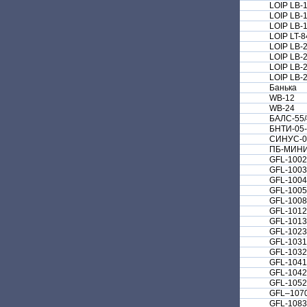
LOIP LB-
LOIP LB-
LOIP LB-
LOIP LT-8
LOIP LB-
LOIP LB-
LOIP LB-
LOIP LB-
Банька
WB-12
WB-24
БАЛС-55/
БНТИ-05
СИНУС-0
ПБ-МИНИ
GFL-1002
GFL-1003
GFL-1004
GFL-1005
GFL-1008
GFL-1012
GFL-1013
GFL-1023
GFL-1031
GFL-1032
GFL-1041
GFL-1042
GFL-1052
GFL–107
GFL-1083