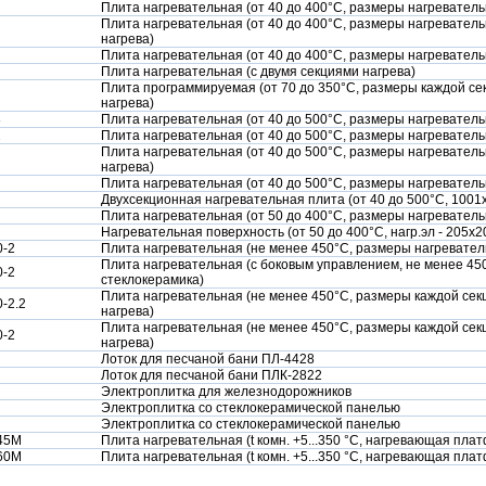
Плита нагревательная (от 40 до 400°С, размеры нагревател
Плита нагревательная (от 40 до 400°С, размеры нагревател
нагрева)
Плита нагревательная (от 40 до 400°С, размеры нагреватель
Плита нагревательная (с двумя секциями нагрева)
Плита программируемая (от 70 до 350°С, размеры каждой се
нагрева)
8
Плита нагревательная (от 40 до 500°С, размеры нагреватель
2
Плита нагревательная (от 40 до 500°С, размеры нагреватель
Плита нагревательная (от 40 до 500°С, размеры нагреватель
нагрева)
Плита нагревательная (от 40 до 500°С, размеры нагреватель
Двухсекционная нагревательная плита (от 40 до 500°С, 1001
Плита нагревательная (от 50 до 400°С, размеры нагреватель
Нагревательная поверхность (от 50 до 400°С, нагр.эл - 205х
0-2
Плита нагревательная (не менее 450°С, размеры нагревател
Плита нагревательная (с боковым управлением, не менее 45
0-2
стеклокерамика)
Плита нагревательная (не менее 450°С, размеры каждой секц
-2.2
нагрева)
Плита нагревательная (не менее 450°С, размеры каждой секц
0-2
нагрева)
Лоток для песчаной бани ПЛ-4428
Лоток для песчаной бани ПЛК-2822
Электроплитка для железнодорожников
Электроплитка со стеклокерамической панелью
Электроплитка со стеклокерамической панелью
45М
Плита нагревательная (t комн. +5...350 °С, нагревающая пл
60М
Плита нагревательная (t комн. +5...350 °С, нагревающая пл