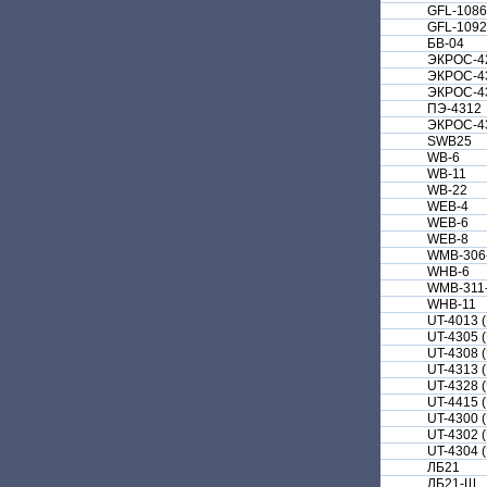
GFL-1086
GFL-1092
БВ-04
ЭКРОС-42
ЭКРОС-43
ЭКРОС-43
ПЭ-4312
ЭКРОС-43
SWB25
WB-6
WB-11
WB-22
WEB-4
WEB-6
WEB-8
WMB-306
WHB-6
WMB-311
WHB-11
UT-4013 
UT-4305 
UT-4308 
UT-4313 
UT-4328 
UT-4415 
UT-4300 
UT-4302 
UT-4304 
ЛБ21
ЛБ21-Ш