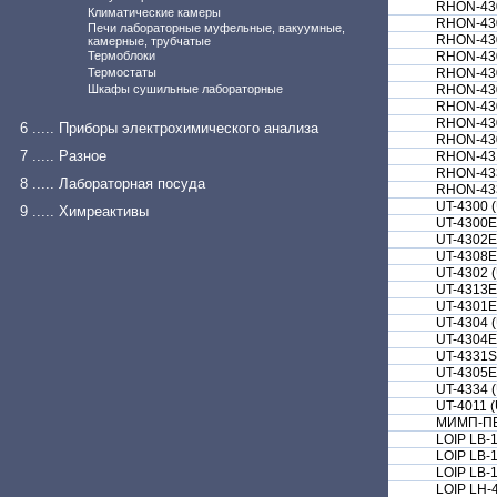
RHON-43
Климатические камеры
RHON-43
Печи лабораторные муфельные, вакуумные,
RHON-43
камерные, трубчатые
Термоблоки
RHON-43
Термостаты
RHON-43
Шкафы сушильные лабораторные
RHON-43
RHON-43
RHON-43
6 ..... Приборы электрохимического анализа
RHON-43
7 ..... Разное
RHON-43
RHON-43
8 ..... Лабораторная посуда
RHON-43
UT-4300 
9 ..... Химреактивы
UT-4300E
UT-4302E
UT-4308E
UT-4302 
UT-4313Е
UT-4301E
UT-4304 
UT-4304E
UT-4331S
UT-4305Е
UT-4334 
UT-4011 
МИМП-П
LOIP LB-
LOIP LB-
LOIP LB-
LOIP LH-