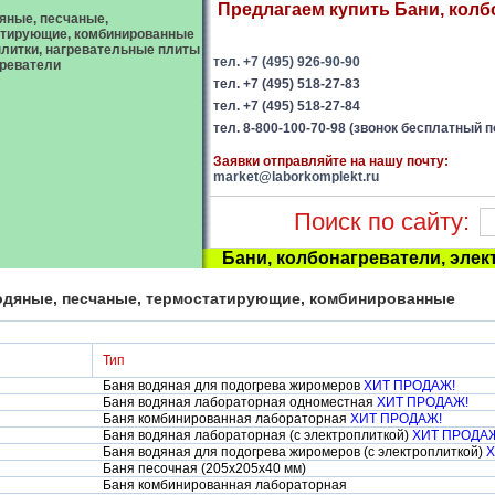
Предлагаем купить Бани, колб
яные, песчаные,
атирующие, комбинированные
литки, нагревательные плиты
тел. +7 (495) 926-90-90
реватели
тел. +7 (495) 518-27-83
тел. +7 (495) 518-27-84
тел. 8-800-100-70-98 (звонок бесплатный п
Заявки отправляйте на нашу почту:
market@laborkomplekt.ru
Поиск по сайту:
Бани, колбонагреватели, элек
одяные, песчаные, термостатирующие, комбинированные
Тип
Баня водяная для подогрева жиромеров
ХИТ ПРОДАЖ!
Баня водяная лабораторная одноместная
ХИТ ПРОДАЖ!
Баня комбинированная лабораторная
ХИТ ПРОДАЖ!
Баня водяная лабораторная (с электроплиткой)
ХИТ ПРОДА
Баня водяная для подогрева жиромеров (с электроплиткой)
Х
Баня песочная (205х205х40 мм)
Баня комбинированная лабораторная