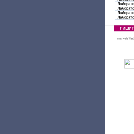
Лаборато
Лаборато
Лаборато
Лаборато
ПИШИТ
market@lab