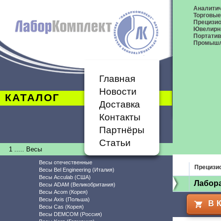
Аналитич
Торговые
Прецизио
Ювелирн
Портати
Промышл
Главная
Новости
КАТАЛОГ
Доставка
Контакты
Партнёры
Статьи
1 ..... Весы
Весы отечественные
Прецизи
Весы Bel Engineering (Италия)
Весы Acculab (США)
Лабор
Весы ADAM (Великобритания)
Весы Acom (Корея)
Весы Axis (Польша)
В 
Весы Cas (Корея)
Весы DEMCOM (Россия)