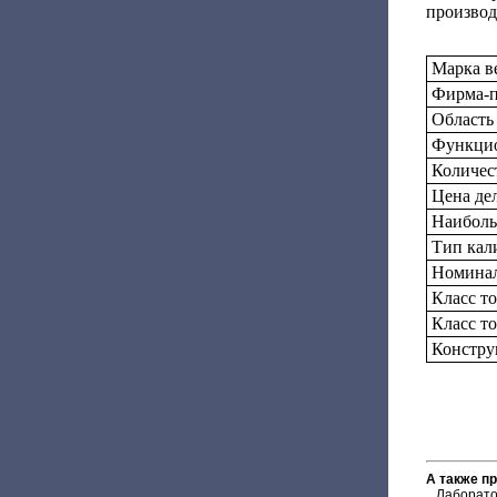
производ
Марка в
Фирма-п
Область
Функцио
Количес
Цена дел
Наиболь
Тип кал
Номинал
Класс т
Класс т
Констру
А также п
Лаборато