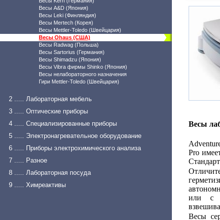
Весы Kern (Германия)
Весы A&D (Япония)
Весы Leki (Финляндия)
Весы Mertech (Корея)
Весы Mettler-Toledo (Швейцария)
Весы Ohaus (США)
Весы Radwag (Польша)
Весы Sartorius (Германия)
Весы Shimadzu (Япония)
Весы Vibra фирмы Shinko (Япония)
Весы нелабораторного назначения
Гири Mettler-Toledo (Швейцария)
2 ..... Лабораторная мебель
3 ..... Оптические приборы
4 ..... Специализированные приборы
Весы ла
5 ..... Электронагревательное оборудование
Adventur
6 ..... Приборы электрохимического анализа
Pro имее
7 ..... Разное
Стандарт
Отличите
8 ..... Лабораторная посуда
герметиз
9 ..... Химреактивы
автономн
или с д
взвешиван
Весы се