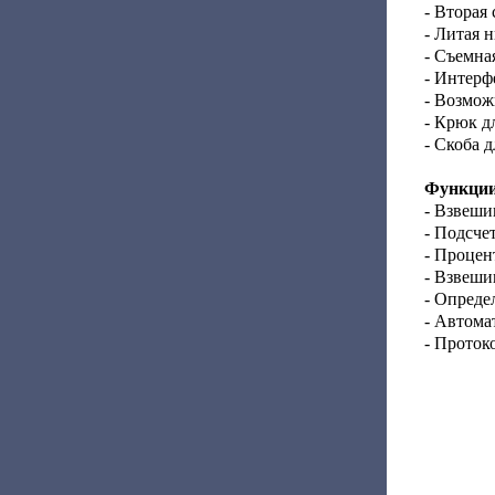
- Вторая
- Литая 
- Съемна
- Интерф
- Возмож
- Крюк д
- Скоба 
Функции
- Взвеши
- Подсче
- Процен
- Взвеши
- Опреде
- Автома
- Проток