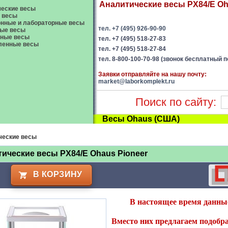
Аналитические весы PX84/E Oha
еские весы
 весы
нные и лабораторные весы
тел. +7 (495) 926-90-90
ые весы
вные весы
тел. +7 (495) 518-27-83
енные весы
тел. +7 (495) 518-27-84
тел. 8-800-100-70-98 (звонок бесплатный п
Заявки отправляйте на нашу почту:
market@laborkomplekt.ru
Поиск по сайту:
Весы Ohaus (США)
ческие весы
ические весы PX84/E Ohaus Pioneer
В КОРЗИНУ
В настоящее время данные
Вместо них предлагаем подобра