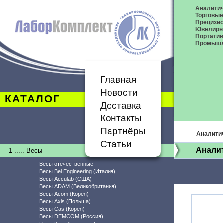
Аналитич
Торговые
Прецизио
Ювелирн
Портати
Промышл
Главная
Новости
КАТАЛОГ
Доставка
Контакты
Партнёры
Аналити
Статьи
Аналит
1 ..... Весы
Весы отечественные
Весы Bel Engineering (Италия)
Весы Acculab (США)
Весы ADAM (Великобритания)
Весы Acom (Корея)
Весы Axis (Польша)
Весы Cas (Корея)
Весы DEMCOM (Россия)