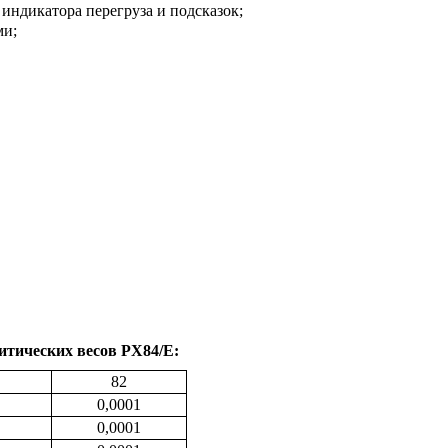
индикатора перегруза и подсказок;
ми;
итических весов P
X
84/
E
:
82
0,0001
0,0001