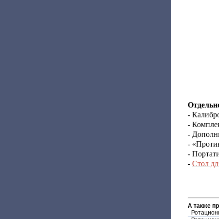
Отдельно
- Калибр
- Компле
- Дополн
- «Проти
- Портат
-
Стол дл
А также п
Ротацион