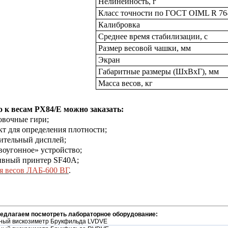
Нелинейность, г
Класс точности по ГОСТ OIML R 76
Калибровка
Среднее время стабилизации, с
Размер весовой чашки, мм
Экран
Габаритные размеры (ШxВхГ), мм
Масса весов, кг
 к весам P
X
84/
E
можно заказать:
овочные гири;
кт для определения плотности;
ительный дисплей;
воугонное» устройство;
ивный принтер SF40A;
я весов ЛАБ-600 ВГ
.
редлагаем посмотреть лабораторное оборудование:
ный вискозиметр Брукфильда LVDVE