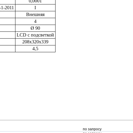
0,0001
-1-2011
I
Внешняя
4
Ø 90
LCD с подсветкой
208x320x339
4,5
по запросу