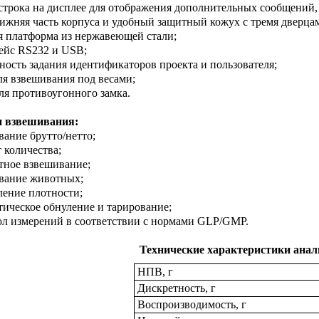
 строка на дисплее для отображения дополнительных сообщений, 
нижняя часть корпуса и удобный защитный кожух с тремя дверца
я платформа из нержавеющей стали;
ейс RS232 и USB;
ность задания идентификаторов проекта и пользователя;
ля взвешивания под весами;
для противоугонного замка.
 взвешивания:
вание брутто/нетто;
т количества;
тное взвешивание;
вание животных;
ление плотности;
тическое обнуление и тарирование;
ол измерений в соответствии с нормами GLP/GMP.
Технические характеристики анал
НПВ, г
Дискретность, г
Воспроизводимость, г