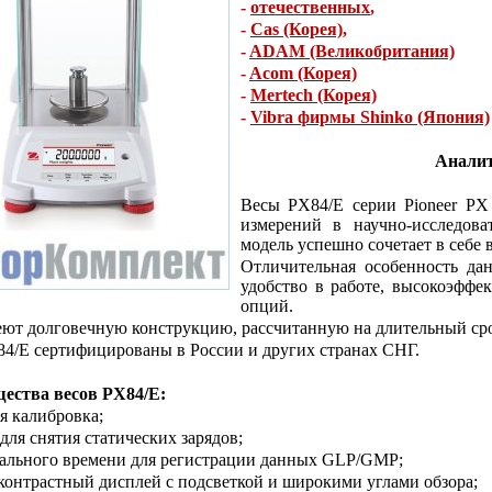
-
отечественных
,
-
Cas (Корея)
,
-
ADAM (Великобритания)
-
Acom (Корея)
-
Mertech (Корея)
-
Vibra фирмы Shinko (Япония)
Аналит
Весы PX84/E серии Pioneer PX
измерений в научно-исследов
модель успешно сочетает в себе 
Отличительная особенность да
удобство в работе, высокоэфф
опций.
ют долговечную конструкцию, рассчитанную на длительный сро
4/E сертифицированы в России и других странах СНГ.
ества весов P
X
84/
E
:
я калибровка;
 для снятия статических зарядов;
еального времени для регистрации данных GLP/GMP;
контрастный дисплей с подсветкой и широкими углами обзора;