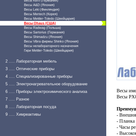
Весы Kern (Германия)
Весы A&D (Япония)
Весы Leki (Финляндия)
Весы Mertech (Корея)
Весы Mettler-Toledo (Швейцария)
Весы Ohaus (США)
Весы Radwag (Польша)
Весы Sartorius (Германия)
Весы Shimadzu (Япония)
Весы Vibra фирмы Shinko (Япония)
Весы нелабораторного назначения
Гири Mettler-Toledo (Швейцария)
2 ..... Лабораторная мебель
3 ..... Оптические приборы
4 ..... Специализированные приборы
5 ..... Электронагревательное оборудование
Весы име
6 ..... Приборы электрохимического анализа
Весы PX8
7 ..... Разное
8 ..... Лабораторная посуда
Преимущ
9 ..... Химреактивы
- Внешня
- Планка
- Часы р
- Высоко