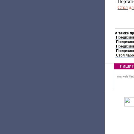
- Портат
-
Стол дл
А также п
Прецизион
Прецизион
Прецизион
Прецизион
Стол лабо
ПИШИТ
market@lab