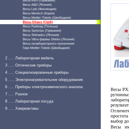
Весы Kern (Германия)
Весы A&D (Япония)
Весы Leki (Финляндия)
Весы Mertech (Корея)
Весы Mettler-Toledo (Швейцария)
Весы Ohaus (США)
Весы Radwag (Польша)
Весы Sartorius (Германия)
Весы Shimadzu (Япония)
Весы Vibra фирмы Shinko (Япония)
Весы нелабораторного назначения
Гири Mettler-Toledo (Швейцария)
2 ..... Лабораторная мебель
3 ..... Оптические приборы
4 ..... Специализированные приборы
5 ..... Электронагревательное оборудование
6 ..... Приборы электрохимического анализа
Весы PX2
7 ..... Разное
рутинны
лаборат
8 ..... Лабораторная посуда
результа
9 ..... Химреактивы
Отличит
простота
выбор до
Весы им