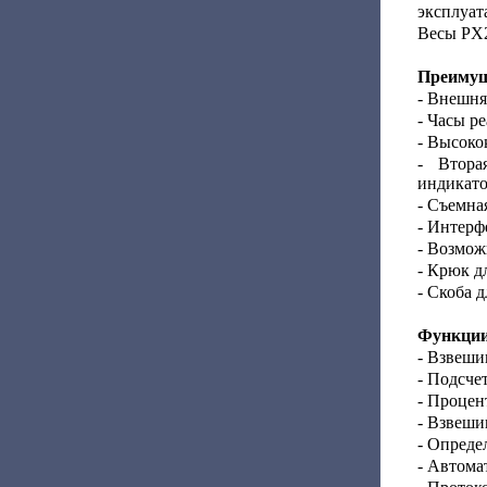
эксплуат
Весы PX2
Преимущ
- Внешня
- Часы р
- Высоко
- Втора
индикато
- Съемна
- Интерф
- Возмож
- Крюк д
- Скоба 
Функции
- Взвеши
- Подсче
- Процен
- Взвеши
- Опреде
- Автома