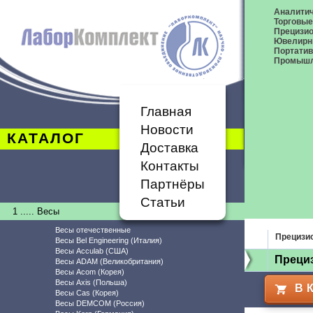
Аналитич
Торговые
Прецизио
Ювелирн
Портати
Промышл
Главная
Новости
КАТАЛОГ
Доставка
Контакты
Партнёры
Статьи
1 ..... Весы
Весы отечественные
Прецизи
Весы Bel Engineering (Италия)
Весы Acculab (США)
Прециз
Весы ADAM (Великобритания)
Весы Acom (Корея)
Весы Axis (Польша)
В 
Весы Cas (Корея)
Весы DEMCOM (Россия)