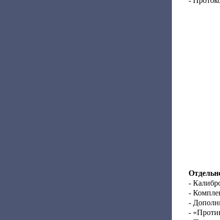
- Проток
Отдельно
- Калибр
- Компле
- Дополн
- «Проти