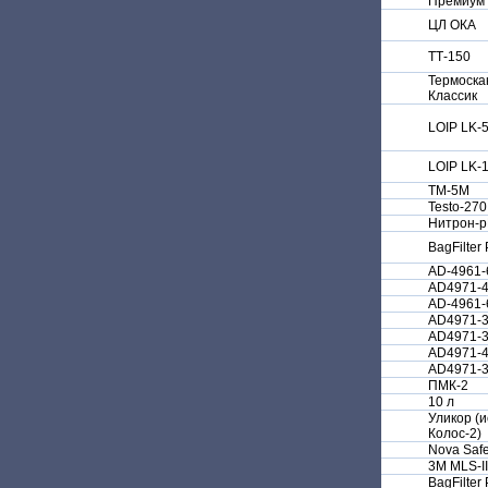
Премиум
ЦЛ ОКА
ТТ-150
Термоска
Классик
LOIP LK-
LOIP LK-
ТМ-5М
Testo-270
Нитрон-
BagFilter
AD-4961-
AD4971-
AD-4961-
AD4971-
AD4971-
AD4971-
AD4971-
ПМК-2
10 л
Уликор (и
Колос-2)
Nova Safe
3M MLS-II
BagFilter 