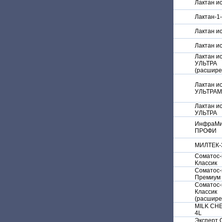
Лактан и
Лактан-1
Лактан ис
Лактан и
Лактан ис
УЛЬТРА
(расшире
Лактан ис
УЛЬТРА
Лактан ис
УЛЬТРА
ИнфраМи
ПРОФИ
МИЛТЕК-
Соматос
Классик
Соматос
Премиум
Соматос
Классик
(расшире
MILK CH
4L
Эксперт 