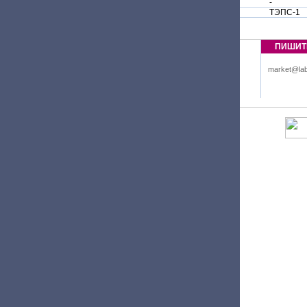
-
ТЭПС-1
ПИШИТ
market@lab