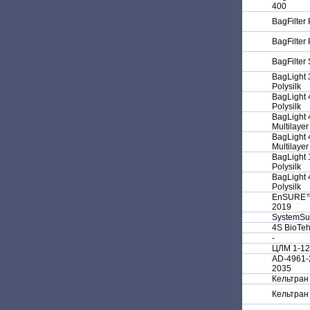
400
BagFilter
BagFilter
BagFilter
BagLight
Polysilk
BagLight
Polysilk
BagLight 
Multilayer
BagLight 
Multilayer
BagLight 
Polysilk
BagLight 
Polysilk
EnSURE™
2019
SystemSu
4S BioTe
-
ЦЛМ 1-12
AD-4961-
2035
Кельтран
Кельтран