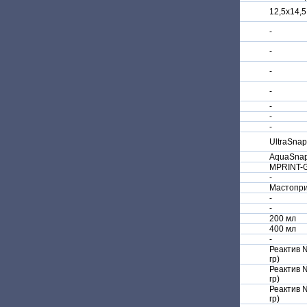
12,5х14,5
-
-
-
-
-
-
-
UltraSna
AquaSna
MPRINT-
-
Мастопр
-
-
200 мл
400 мл
-
Реактив 
гр)
Реактив 
гр)
Реактив 
гр)