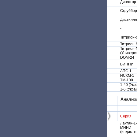
Дигестор
Скруббер
Дистилля
-
Титрион-
Титрион-
Титрион-
(Универс
DOM-24
ВИННИ
АПС-1
ИСКМ-1
ТМ-100
1-40 (Укр
1-6 (Укра
Анализ
Серия
Лактан-1
МИНИ
(индикат