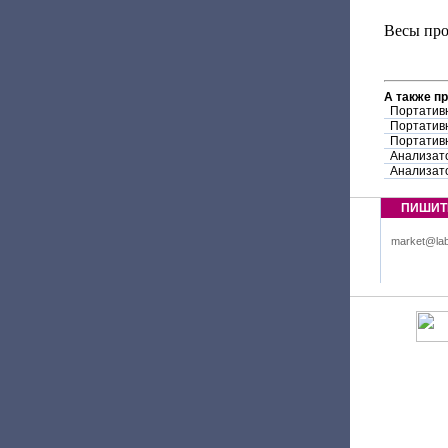
Весы про
А также п
Портатив
Портатив
Портатив
Анализат
Анализат
ПИШИТ
market@lab