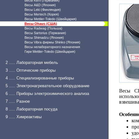
Весы Kern (Германия)
Весы A&D (Япония)
Весы Leki (Финляндия)
Весы Mertech (Корея)
Весы Mettler-Toledo (Швейцария)
Весы Ohaus (США)
Весы Radwag (Польша)
Весы Sartorius (Германия)
Весы Shimadzu (Япония)
Весы Vibra фирмы Shinko (Япония)
Весы нелабораторного назначения
Гири Mettler-Toledo (Швейцария)
2 ..... Лабораторная мебель
3 ..... Оптические приборы
4 ..... Специализированные приборы
5 ..... Электронагревательное оборудование
Весы CL
6 ..... Приборы электрохимического анализа
использ
7 ..... Разное
взвешива
8 ..... Лабораторная посуда
Особенн
9 ..... Химреактивы
ком
про
удо