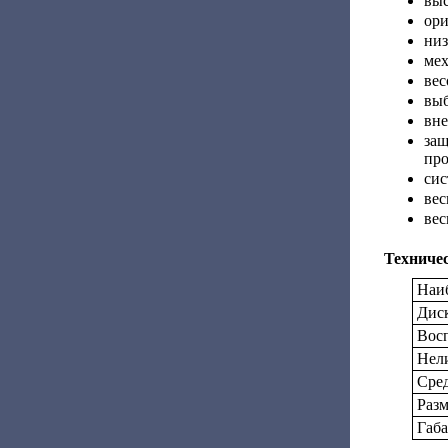
выс
ори
низ
мех
вес
выб
вне
за
про
сис
вес
вес
Техниче
Наи
Дис
Вос
Нел
Сред
Разм
Габа