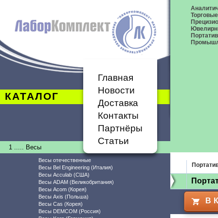
Аналитич
Торговые
Прецизио
Ювелирн
Портати
Промышл
Главная
Новости
КАТАЛОГ
Доставка
Контакты
Партнёры
Статьи
1 ..... Весы
Весы отечественные
Портати
Весы Bel Engineering (Италия)
Весы Acculab (США)
Порта
Весы ADAM (Великобритания)
Весы Acom (Корея)
Весы Axis (Польша)
В 
Весы Cas (Корея)
Весы DEMCOM (Россия)