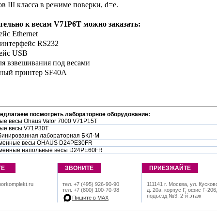
в III класса в режиме поверки, d=e.
тельно к весам V71P6T можно заказать:
йс Ethernet
 интерфейс RS232
фейс USB
ля взвешивания под весами
чный принтер SF40A
редлагаем посмотреть лабораторное оборудование:
ые весы Ohaus Valor 7000 V71P15T
ые весы V71P30T
бинированная лабораторная БКЛ-М
менные весы OHAUS D24PE30FR
менные напольные весы D24PE60FR
ТЕ
ЗВОНИТЕ
ПРИЕЗЖАЙТЕ
orkomplekt.ru
тел. +7 (495) 926-90-90
111141 г. Москва, ул. Кусков
тел. +7 (800) 100-70-98
д. 20а, корпус Г, офис Г-206
подъезд №3, 2-й этаж
Пишите в МАХ