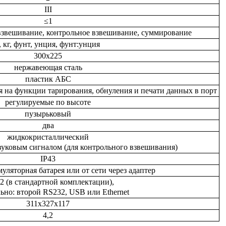
III
≤1
взвешивание, контрольное взвешивание, суммирование
, кг, фунт, унция, фунт:унция
300х225
нержавеющая сталь
пластик АБС
я на функции тарирования, обнуления и печати данных в порт
регулируемые по высоте
пузырьковый
два
жидкокристаллический
вуковым сигналом (для контрольного взвешивания)
IP43
уляторная батарея или от сети через адаптер
2 (в стандартной комплектации),
ьно: второй RS232, USB или Ethernet
311х327х117
4,2