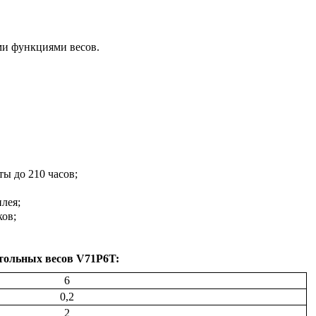
ми функциями весов.
ты до 210 часов;
лея;
ков;
тольных весов V71P6T:
6
0,2
2