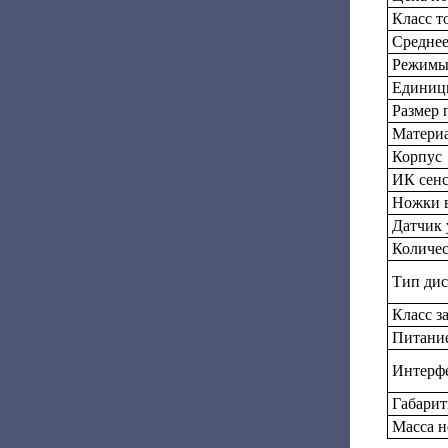
Класс т
Среднее
Режимы
Единиц
Размер 
Матери
Корпус
ИК сен
Ножки 
Датчик 
Количес
Тип дис
Класс з
Питани
Интерф
Габарит
Масса н