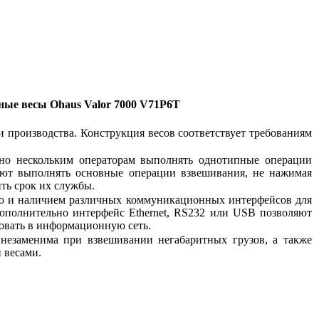
ные весы Ohaus Valor 7000 V71P6T
и производства. Конструкция весов соответствует требованиям
нно нескольким операторам выполнять однотипные операции
яют выполнять основные операции взвешивания, не нажимая
ть срок их службы.
ью и наличием различных коммуникационных интерфейсов для
ополнительно интерфейс Ethernet, RS232 или USB позволяют
овать в информационную сеть.
незаменима при взвешивании негабаритных грузов, а также
 весами.