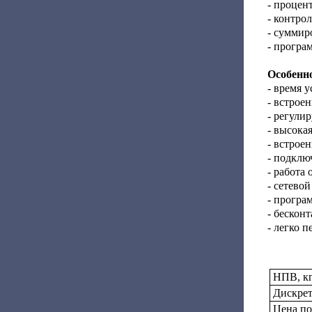
- процен
- контро
- суммир
- програ
Особенно
- время 
- встрое
- регули
- высока
- встрое
- подклю
- работа
- сетевой
- програ
- бескон
- легко п
НПВ, к
Дискрет
Цена по