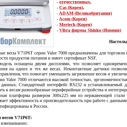
-
отечественных
,
-
Cas (Корея)
,
-
ADAM (Великобритания)
-
Acom (Корея)
-
Mertech (Корея)
-
Vibra фирмы Shinko (Япония)
Настоль
ые весы V71P6T серии Valor 7000 предназначены для торговли 
ости продуктов питания и имеет сертификат NSF.
модель оснащена двумя дисплеями, что позволяет одновреме
ния на одних и тех же весах. Неконтактные датчики позвол
правления, что помогает уменьшить загрязнение весов и увеличи
ии Valor 7000 отличаются высокой точностью, эргономичност
 данных. Стандартный интерфейс RS232 и устанавливаемый д
ть к весам разнообразные периферийные устройства и интегрир
нная платформа размером 300х225 мм из нержавеющей стали 
вает эффективность и производительность при работе с данными
тифицированы в России.
 весов
V71P6T:
е взвешивание;