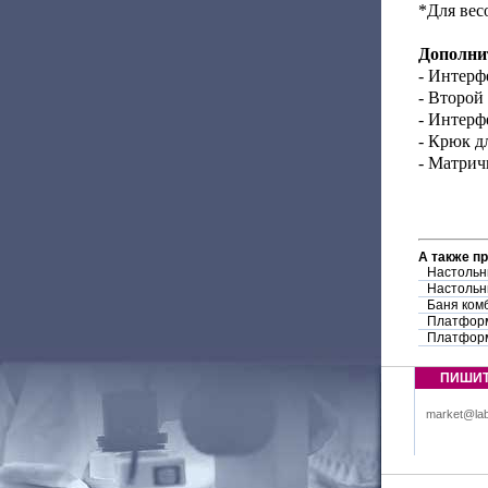
*Для весо
Дополни
- Интерфе
- Второй
- Интер
- Крюк д
- Матри
А также п
Настольн
Настольн
Баня ком
Платфор
Платфор
ПИШИ
market@lab