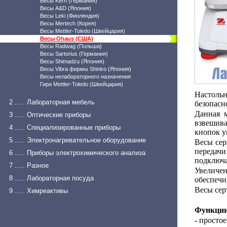
Весы Kern (Германия)
Весы A&D (Япония)
Весы Leki (Финляндия)
Весы Mertech (Корея)
Весы Mettler-Toledo (Швейцария)
Весы Ohaus (США)
Весы Radwag (Польша)
Весы Sartorius (Германия)
Весы Shimadzu (Япония)
Весы Vibra фирмы Shinko (Япония)
Весы нелабораторного назначения
Гири Mettler-Toledo (Швейцария)
Настольн
2 ..... Лабораторная мебель
безопасн
Данная 
3 ..... Оптические приборы
взвешива
4 ..... Специализированные приборы
кнопок у
5 ..... Электронагревательное оборудование
Весы сер
передачи
6 ..... Приборы электрохимического анализа
подключа
7 ..... Разное
Увеличе
8 ..... Лабораторная посуда
обеспечи
Весы сер
9 ..... Химреактивы
Функции
- просто