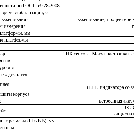
очности по ГОСТ 53228-2008
 время стабилизации, с
 взвешивания
взвешивание, процентное 
ы измерения
г
платформы, мм
ал платформы
сор
2 ИК сенсора. Могут настраиватьс
весов
уровня
тво дисплеев
плея
3 LED индикатора со з
ащиты корпуса
е
встроенная аккум
RS23
ейс
опционал
ные размеры (ШxДхВ), мм
етто, кг