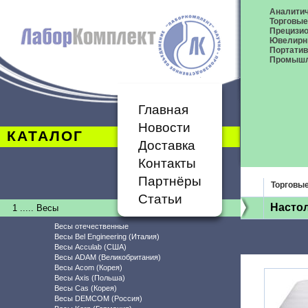
Аналитич
Торговые
Прецизио
Ювелирн
Портати
Промышл
Главная
Новости
КАТАЛОГ
Доставка
Контакты
Партнёры
Торговы
Статьи
Настол
1 ..... Весы
Весы отечественные
Весы Bel Engineering (Италия)
Весы Acculab (США)
Весы ADAM (Великобритания)
Весы Acom (Корея)
Весы Axis (Польша)
Весы Cas (Корея)
Весы DEMCOM (Россия)