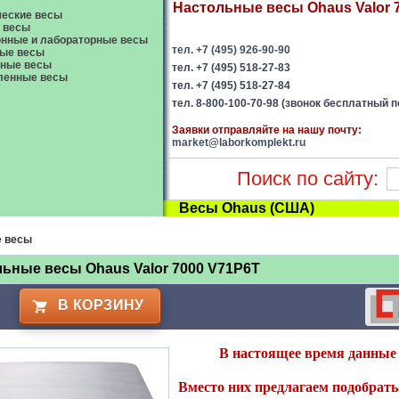
Настольные весы Ohaus Valor 7
еские весы
 весы
нные и лабораторные весы
тел. +7 (495) 926-90-90
ые весы
вные весы
тел. +7 (495) 518-27-83
енные весы
тел. +7 (495) 518-27-84
тел. 8-800-100-70-98 (звонок бесплатный п
Заявки отправляйте на нашу почту:
market@laborkomplekt.ru
Поиск по сайту:
Весы Ohaus (США)
е весы
ьные весы Ohaus Valor 7000 V71P6T
В КОРЗИНУ
В настоящее время данные 
Вместо них предлагаем подобрать 