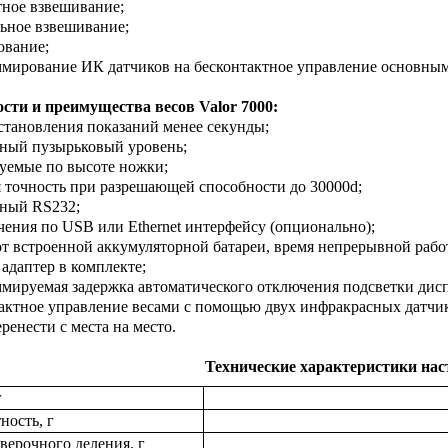
тное взвешивание;
льное взвешивание;
ование;
ммирование ИК датчиков на бесконтактное управление основны
сти и преимущества весов Valor 7000:
установления показаний менее секунды;
нный пузырьковый уровень;
руемые по высоте ножки;
я точность при разрешающей способности до 30000d;
нный RS232;
чения по USB или Ethernet интерфейсу (опционально);
 от встроенной аккумуляторной батареи, время непрерывной рабо
 адаптер в комплекте;
ммируемая задержка автоматического отключения подсветки дисп
тактное управление весами с помощью двух инфракрасных датчи
еренести с места на место.
Технические характеристики нас
г
ность, г
верочного деления, г