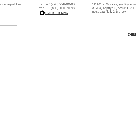
orkomplekt.ru
тел. +7 (495) 926-90-90
111141 г. Москва, ул. Кусков
тел. +7 (800) 100-70-98
д. 20а, корпус Г, офис Г-206
подъезд №3, 2-й этаж
Пишите в МАХ
Купи