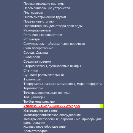
Перекачивающие системы
Перемешивающие устройства
Плотномеры
Пневмометрические трубки
Подъемные столики
Пробоотборники для отбора проб воды
Размораживатели
Ротационные испарители
Ротаметры
Секундомеры, таймеры, часы песочные
Сита лабораторные
Сосуды Дьюара
Скальпели
Средства поверки
Стерилизаторы, сухожаровые шкафы
Счетчики
Сушилки распылительные
Тахометры
Твердомеры, разрывные машины, меры твердости
Термометры
Течетрассопоисковая техника
Толщиномеры
Трубки медицинские
Утилизация медицинских отходов
Ультразвуковые ванны
Физиотерапевтическое оборудование
Фильтры обеззоленные, аэрозольные, приборы для
фильтрования
Холодильное оборудование
Хроматография