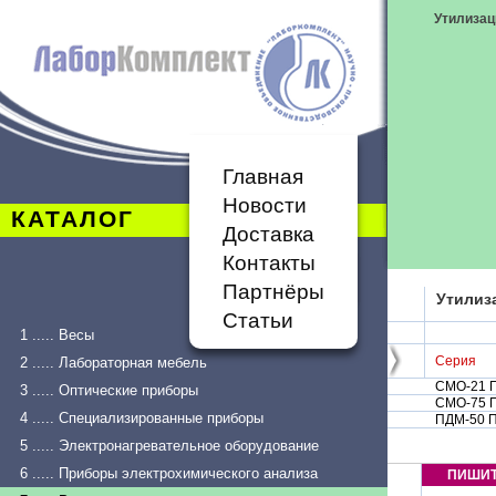
Утилизац
Главная
Новости
КАТАЛОГ
Доставка
Контакты
Партнёры
Утилиз
Статьи
1 ..... Весы
Серия
2 ..... Лабораторная мебель
СМО-21 
3 ..... Оптические приборы
СМО-75 
4 ..... Специализированные приборы
ПДМ-50 
5 ..... Электронагревательное оборудование
6 ..... Приборы электрохимического анализа
ПИШИ