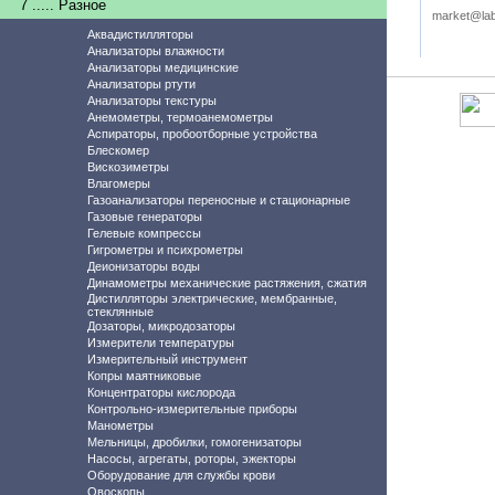
7 ..... Разное
market@lab
Аквадистилляторы
Анализаторы влажности
Анализаторы медицинские
Анализаторы ртути
Анализаторы текстуры
Анемометры, термоанемометры
Аспираторы, пробоотборные устройства
Блескомер
Вискозиметры
Влагомеры
Газоанализаторы переносные и стационарные
Газовые генераторы
Гелевые компрессы
Гигрометры и психрометры
Деионизаторы воды
Динамометры механические растяжения, сжатия
Дистилляторы электрические, мембранные,
стеклянные
Дозаторы, микродозаторы
Измерители температуры
Измерительный инструмент
Копры маятниковые
Концентраторы кислорода
Контрольно-измерительные приборы
Манометры
Мельницы, дробилки, гомогенизаторы
Насосы, агрегаты, роторы, эжекторы
Оборудование для службы крови
Овоскопы