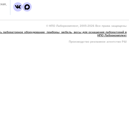
ская,
,
© НПО Лаборкомплект, 2005-2026 Все права защищены
ть лабораторное оборудование, приборы, мебель, весы для оснащения лабораторий в
НПО Лаборкомплект
Производство рекламное агентство P&I