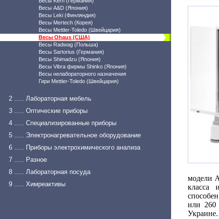
Весы Kern (Германия)
Весы A&D (Япония)
Весы Leki (Финляндия)
Весы Mertech (Корея)
Весы Mettler-Toledo (Швейцария)
Весы Ohaus (США)
Весы Radwag (Польша)
Весы Sartorius (Германия)
Весы Shimadzu (Япония)
Весы Vibra фирмы Shinko (Япония)
Весы нелабораторного назначения
Гири Mettler-Toledo (Швейцария)
2 ..... Лабораторная мебель
3 ..... Оптические приборы
4 ..... Специализированные приборы
5 ..... Электронагревательное оборудование
6 ..... Приборы электрохимического анализа
7 ..... Разное
8 ..... Лабораторная посуда
модели A
9 ..... Химреактивы
класса 
способен
или 260
Украине.