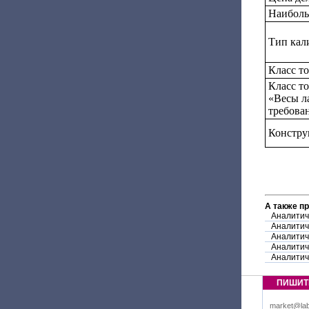
Наиболь
Тип кал
Класс т
Класс т
«Весы л
требова
Констру
А также п
Аналитич
Аналитич
Аналитич
Аналитич
Аналитич
ПИШИТ
market@lab