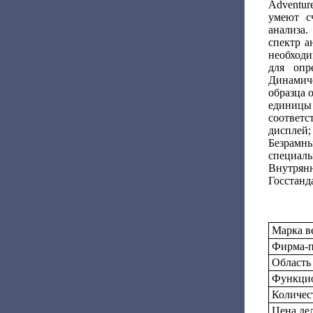
Adventu
умеют сч
анализа
спектр а
необход
для опр
Динамиче
образца 
единицы
соответ
дисплей
Безрамн
специал
Внутря
Госстанд
Марка в
Фирма-п
Область
Функцио
Количес
Цена дел