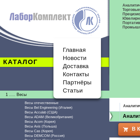
Аналитич
Торговые
Прецизио
Ювелирн
Портати
Промышл
Главная
Новости
КАТАЛОГ
Доставка
Контакты
Партнёры
Статьи
1 ..... Весы
Весы отечественные
Аналити
Весы Bel Engineering (Италия)
Весы Acculab (США)
Аналит
Весы ADAM (Великобритания)
Весы Acom (Корея)
Весы Axis (Польша)
В 
Весы Cas (Корея)
Весы DEMCOM (Россия)