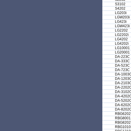
S3102
S4202
LG203i
LGW203i
LG423i
LGW423i
LG2202
LG2202i
LG4202
LG4202i
LG10001
LG20001
DA-223C
DA-333C
DA-523C
DA-723C
DA-1003
DA-1203
DA-2103
DA-2202
DA-3102
DA-4202
DA-5202
DA-6202
DA-8202
RBG6202
RBG8001
RBG8202
RBG1010