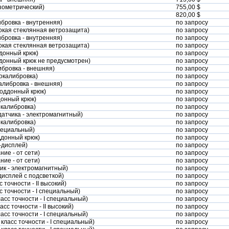
нзометрический)
755,00 $
820,00 $
ибровка - внутренняя)
по запросу
ысокая стеклянная ветрозащита)
по запросу
ибровка - внутренняя)
по запросу
ысокая стеклянная ветрозащита)
по запросу
ддонный крюк)
по запросу
оддонный крюк не предусмотрен)
по запросу
либровка - внешняя)
по запросу
мокалибровка)
по запросу
калибровка - внешняя)
по запросу
 поддонный крюк)
по запросу
донный крюк)
по запросу
окалибровка)
по запросу
 датчика - электромагнитный)
по запросу
окалибровка)
по запросу
специальный)
по запросу
оддонный крюк)
по запросу
К-дисплей)
по запросу
ние - от сети)
по запросу
ние - от сети)
по запросу
чик - электромагнитный)
по запросу
дисплей с подсветкой)
по запросу
 точности - II высокий)
по запросу
с точности - I специальный)
по запросу
ласс точности - I специальный)
по запросу
асс точности - II высокий)
по запросу
ласс точности - I специальный)
по запросу
 класс точности - I специальный)
по запросу