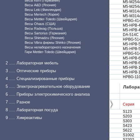
Весы Kern (Германия)
M5-M254
Весы A&D (Япония)
M5-M254A
Весы Leki (Финляндия)
M5-M314
Весы Mertech (Корея)
M5-M314A
Весы Mettler-Toledo (Швейцария)
HPBG-41
Весы Ohaus (США)
M5-HPB-4
Весы Radwag (Польша)
M5-HPB-4
Весы Sartorius (Германия)
DA-514C
Весы Shimadzu (Япония)
HPBG-51
Весы Vibra фирмы Shinko (Япония)
M5-HPB-5
Весы нелабораторного назначения
M5-HPB-5
Гири Mettler-Toledo (Швейцария)
HPBG-61
M5-HPB-6
2 ..... Лабораторная мебель
M5-HPB-6
M5-HPB-1
3 ..... Оптические приборы
M5-HPB-1
HPBG-11
4 ..... Специализированные приборы
5 ..... Электронагревательное оборудование
Лабора
6 ..... Приборы электрохимического анализа
7 ..... Разное
Серия
8 ..... Лабораторная посуда
S123
S203
9 ..... Химреактивы
S303
S423
S622
S1002
S2202