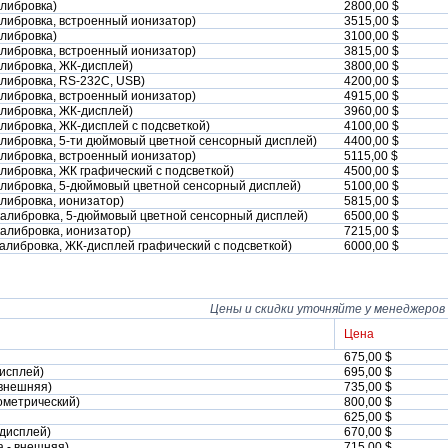
алибровка)
2800,00 $
калибровка, встроенный ионизатор)
3515,00 $
алибровка)
3100,00 $
калибровка, встроенный ионизатор)
3815,00 $
алибровка, ЖК-дисплей)
3800,00 $
алибровка, RS-232C, USB)
4200,00 $
калибровка, встроенный ионизатор)
4915,00 $
алибровка, ЖК-дисплей)
3960,00 $
алибровка, ЖК-дисплей с подсветкой)
4100,00 $
калибровка, 5-ти дюймовый цветной сенсорный дисплей)
4400,00 $
калибровка, встроенный ионизатор)
5115,00 $
алибровка, ЖК графический с подсветкой)
4500,00 $
калибровка, 5-дюймовый цветной сенсорный дисплей)
5100,00 $
алибровка, ионизатор)
5815,00 $
 калибровка, 5-дюймовый цветной сенсорный дисплей)
6500,00 $
калибровка, ионизатор)
7215,00 $
 калибровка, ЖК-дисплей графический с подсветкой)
6000,00 $
Цены и скидки уточняйте у менеджеров
Цена
675,00 $
дисплей)
695,00 $
 внешняя)
735,00 $
зометрический)
800,00 $
625,00 $
-дисплей)
670,00 $
а - внешняя)
715,00 $