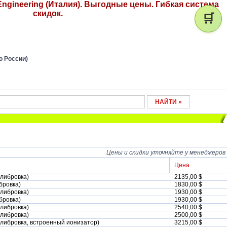
ngineering (Италия). Выгодные цены. Гибкая система
скидок.
🛒
о России)
Цены и скидки уточняйте у менеджеров
Цена
алибровка)
2135,00 $
бровка)
1830,00 $
алибровка)
1930,00 $
бровка)
1930,00 $
алибровка)
2540,00 $
алибровка)
2500,00 $
калибровка, встроенный ионизатор)
3215,00 $