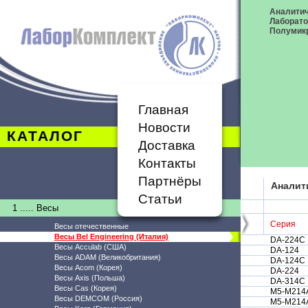
Аналитич
Лаборат
Полумик
Главная
Новости
КАТАЛОГ
Доставка
Контакты
Партнёры
Аналит
Статьи
1 ..... Весы
Серия
Весы отечественные
Весы Bel Engineering (Италия)
DA-224C
Весы Acculab (США)
DA-124
Весы ADAM (Великобритания)
DA-124C
Весы Acom (Корея)
DA-224
Весы Axis (Польша)
DA-314C
Весы Cas (Корея)
M5-M214
Весы DEMCOM (Россия)
M5-M214A