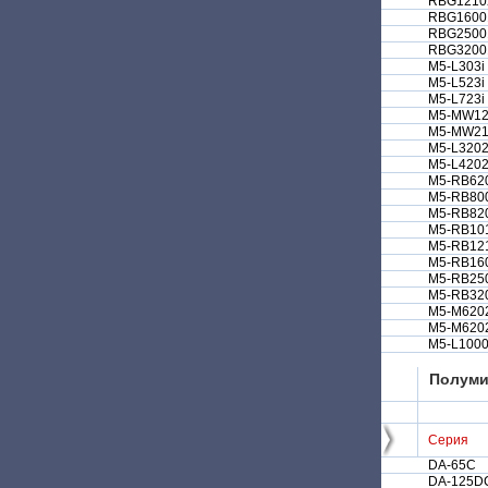
RBG1210
RBG1600
RBG2500
RBG3200
M5-L303i
M5-L523i
M5-L723i
M5-MW12
M5-MW21
M5-L3202
M5-L4202
M5-RB62
M5-RB80
M5-RB82
M5-RB10
M5-RB12
M5-RB16
M5-RB25
M5-RB32
M5-M620
M5-M6202
M5-L100
Полуми
Серия
DA-65C
DA-125D