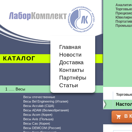
Аналитич
Торговые
Прецизио
Ювелирн
Портати
Промышл
Главная
Новости
КАТАЛОГ
Доставка
Контакты
Партнёры
Статьи
1 ..... Весы
Торговы
Весы отечественные
Весы Bel Engineering (Италия)
Насто
Весы Acculab (США)
Весы ADAM (Великобритания)
Весы Acom (Корея)
В 
Весы Axis (Польша)
Весы Cas (Корея)
Весы DEMCOM (Россия)