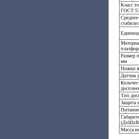
Класс т
ГОСТ 53
Среднее
стабилиз
Единицы
Материа
платфо
Размер 
мм
Ножки в
Датчик 
Количес
дисплее
Тип дис
Защита 
Питани
Габарит
(ДхШxВ)
Масса не