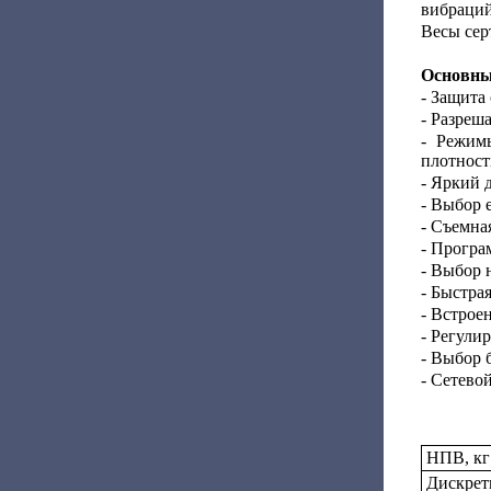
вибраций
Весы сер
Основные
- Защита
- Разреш
- Режим
плотност
- Яркий 
- Выбор 
- Съемна
- Програ
- Выбор 
- Быстра
- Встрое
- Регули
- Выбор 
- Сетево
НПВ, кг
Дискретн