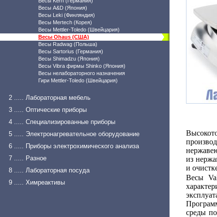
Весы Kern (Германия)
Весы A&D (Япония)
Весы Leki (Финляндия)
Весы Mertech (Корея)
Весы Mettler-Toledo (Швейцария)
Весы Ohaus (США)
Весы Radwag (Польша)
Весы Sartorius (Германия)
Весы Shimadzu (Япония)
Весы Vibra фирмы Shinko (Япония)
Весы нелабораторного назначения
Гири Mettler-Toledo (Швейцария)
2 ..... Лабораторная мебель
3 ..... Оптические приборы
4 ..... Специализированные приборы
Высоко
5 ..... Электронагревательное оборудование
произво
6 ..... Приборы электрохимического анализа
нержаве
7 ..... Разное
из нержа
и очистк
8 ..... Лабораторная посуда
Весы Va
9 ..... Химреактивы
характе
эксплу
Програм
среды по