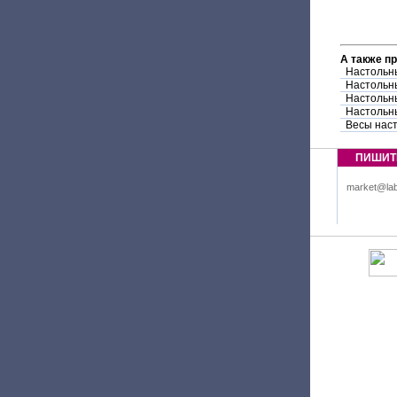
А также п
Настольн
Настольн
Настольн
Настольн
Весы нас
ПИШИТ
market@lab