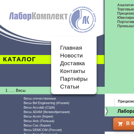
Аналитич
Торговые
Прецизио
Ювелирн
Портати
Промышл
Главная
Новости
КАТАЛОГ
Доставка
Контакты
Партнёры
Статьи
1 ..... Весы
Весы отечественные
Прецизи
Весы Bel Engineering (Италия)
Весы Acculab (США)
Лабор
Весы ADAM (Великобритания)
Весы Acom (Корея)
Весы Axis (Польша)
В 
Весы Cas (Корея)
Весы DEMCOM (Россия)