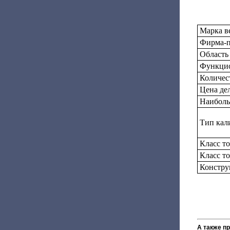
Марка в
Фирма-п
Область
Функцио
Количес
Цена дел
Наиболь
Тип кал
Класс т
Класс т
Констру
А также п