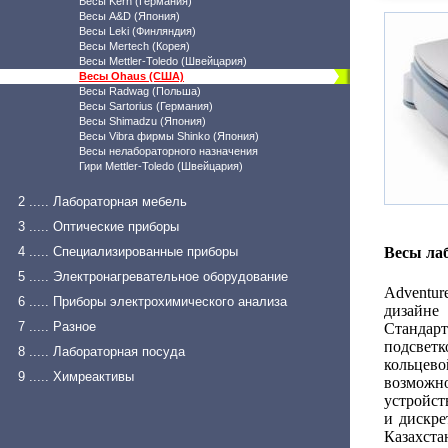
Весы Kern (Германия)
Весы A&D (Япония)
Весы Leki (Финляндия)
Весы Mertech (Корея)
Весы Mettler-Toledo (Швейцария)
Весы Ohaus (США)
Весы Radwag (Польша)
Весы Sartorius (Германия)
Весы Shimadzu (Япония)
Весы Vibra фирмы Shinko (Япония)
Весы нелабораторного назначения
Гири Mettler-Toledo (Швейцария)
2 ..... Лабораторная мебель
3 ..... Оптические приборы
4 ..... Специализированные приборы
Весы ла
5 ..... Электронагревательное оборудование
Adventur
6 ..... Приборы электрохимического анализа
дизайн
7 ..... Разное
Стандар
подсвет
8 ..... Лабораторная посуда
кольцев
9 ..... Химреактивы
возможн
устройст
и дискре
Казахста