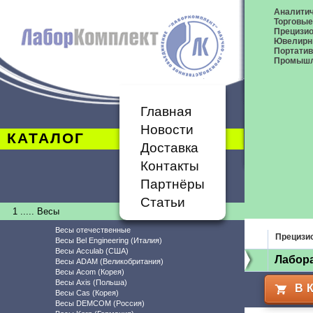
Аналитич
Торговые
Прецизио
Ювелирн
Портати
Промышл
Главная
Новости
КАТАЛОГ
Доставка
Контакты
Партнёры
Статьи
1 ..... Весы
Весы отечественные
Прецизи
Весы Bel Engineering (Италия)
Весы Acculab (США)
Лабор
Весы ADAM (Великобритания)
Весы Acom (Корея)
Весы Axis (Польша)
В 
Весы Cas (Корея)
Весы DEMCOM (Россия)