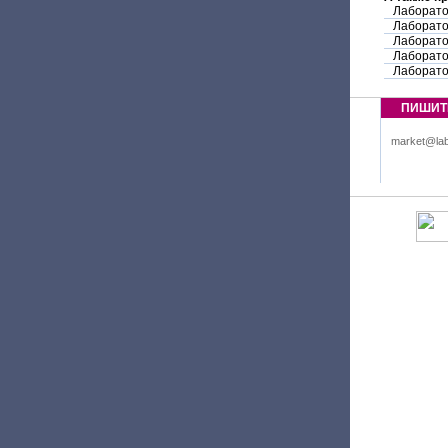
Лаборато
Лаборато
Лаборато
Лаборато
Лаборато
ПИШИТ
market@lab