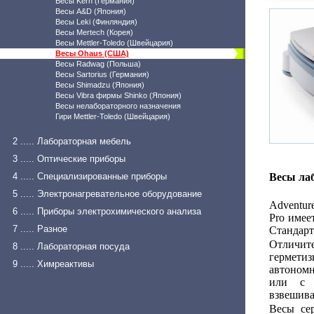
Весы Kern (Германия)
Весы A&D (Япония)
Весы Leki (Финляндия)
Весы Mertech (Корея)
Весы Mettler-Toledo (Швейцария)
Весы Ohaus (США)
Весы Radwag (Польша)
Весы Sartorius (Германия)
Весы Shimadzu (Япония)
Весы Vibra фирмы Shinko (Япония)
Весы нелабораторного назначения
Гири Mettler-Toledo (Швейцария)
2 ..... Лабораторная мебель
3 ..... Оптические приборы
4 ..... Специализированные приборы
Весы ла
5 ..... Электронагревательное оборудование
Adventur
6 ..... Приборы электрохимического анализа
Pro имее
7 ..... Разное
Стандарт
Отличите
8 ..... Лабораторная посуда
герметиз
9 ..... Химреактивы
автономн
или с д
взвешиван
Весы се