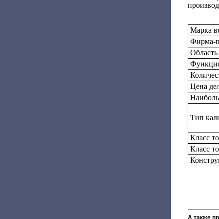
производ
Марка в
Фирма-п
Область
Функцио
Количес
Цена дел
Наиболь
Тип кал
Класс т
Класс т
Констру
А также п