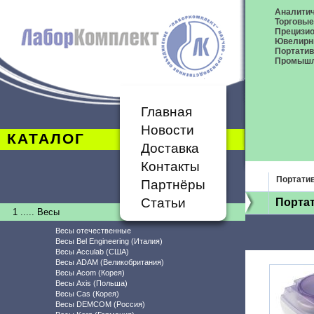
Аналитич
Торговые
Прецизио
Ювелирн
Портати
Промышл
Главная
Новости
КАТАЛОГ
Доставка
Контакты
Портати
Партнёры
Статьи
Порта
1 ..... Весы
Весы отечественные
Весы Bel Engineering (Италия)
Весы Acculab (США)
Весы ADAM (Великобритания)
Весы Acom (Корея)
Весы Axis (Польша)
Весы Cas (Корея)
Весы DEMCOM (Россия)