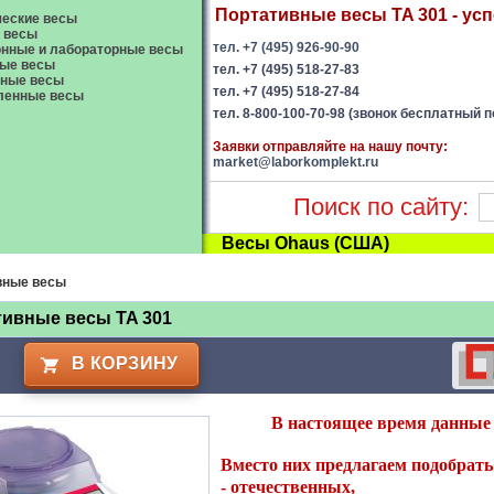
Портативные весы TA 301 - усп
еские весы
 весы
тел. +7 (495) 926-90-90
нные и лабораторные весы
ые весы
тел. +7 (495) 518-27-83
вные весы
тел. +7 (495) 518-27-84
енные весы
тел. 8-800-100-70-98 (звонок бесплатный п
Заявки отправляйте на нашу почту:
market@laborkomplekt.ru
Поиск по сайту:
Весы Ohaus (США)
вные весы
тивные весы TA 301
В КОРЗИНУ
В настоящее время данные 
Вместо них предлагаем подобрать 
-
отечественных
,