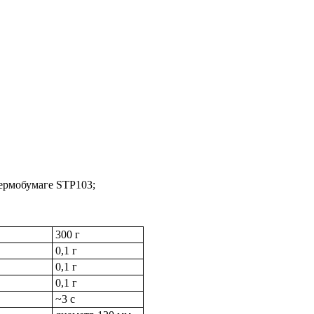
ермобумаге STP103;
300 г
0,1 г
0,1 г
0,1 г
~3 с