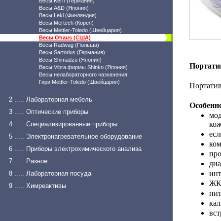
Весы Kern (Германия)
Весы A&D (Япония)
Весы Leki (Финляндия)
Весы Mertech (Корея)
Весы Mettler-Toledo (Швейцария)
Весы Ohaus (США)
Весы Radwag (Польша)
Весы Sartorius (Германия)
Весы Shimadzu (Япония)
Портати
Весы Vibra фирмы Shinko (Япония)
Весы нелабораторного назначения
Гири Mettler-Toledo (Швейцария)
Портатив
2 ..... Лабораторная мебель
Особенн
3 ..... Оптические приборы
мод
кож
4 ..... Специализированные приборы
есл
5 ..... Электронагревательное оборудование
ком
6 ..... Приборы электрохимического анализа
про
7 ..... Разное
диа
инт
8 ..... Лабораторная посуда
ЖК
9 ..... Химреактивы
пит
кал
вст