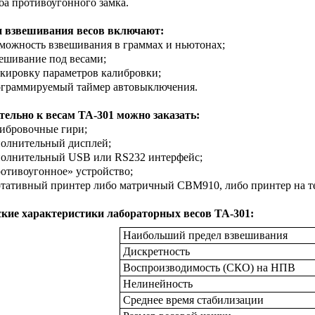
ба противоугонного замка.
 взвешивания весов включают:
можность взвешивания в граммах и ньютонах;
ешивание под весами;
кировку параметров калибровки;
ограммируемый таймер автовыключения.
ельно к весам ТА-301 можно заказать:
ибровочные гири;
олнительный дисплей;
олнительный USB или RS232 интерфейс;
отивоугонное» устройство;
тативный принтер либо матричный CBM910, либо принтер на т
ские характеристики лабораторных весов
ТА-301:
Наибольший предел взвешивания
Дискретность
Воспроизводимость (СКО) на НПВ
Нелинейность
Среднее время стабилизации