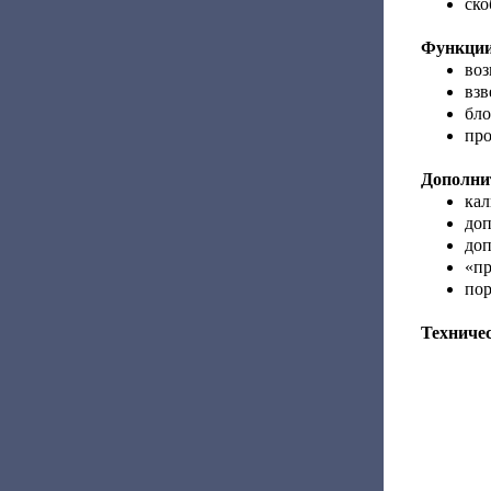
ско
Функции
воз
взв
бло
пр
Дополнит
кал
доп
доп
«пр
пор
Техниче