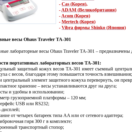
-
Cas (Корея)
,
-
ADAM (Великобритания)
-
Acom (Корея)
-
Mertech (Корея)
-
Vibra фирмы Shinko (Япония)
вные весы Ohaus Traveler ТА-301
ные лабораторные весы Ohaus Traveler ТА-301 – предназначены
ости портативных лабораторных весов ТА-301:
ульный защитный кожух весов ТА-301 имеет съемный централь
уха с весов, благодаря этому повышается точность взвешивания;
и центральный элемент защитного кожуха перевернуть, он прев
пактное хранение – весы устанавливаются друг на друга;
сты и удобны в использовании;
метр грузоприемной платформы – 120 мм;
ерфейс USB или RS232;
-дисплей;
ание от четырех батареек типа AA или от сетевого адаптера;
ибровочная гиря 300 г в комплекте;
роенный транспортный стопор;