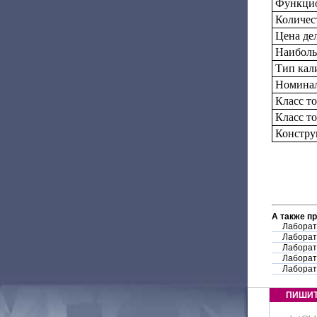
Функцио
Количес
Цена дел
Наиболь
Тип кал
Номинал
Класс т
Класс т
Констру
А также п
Лаборат
Лаборат
Лаборат
Лаборат
Лаборат
ПИШИ