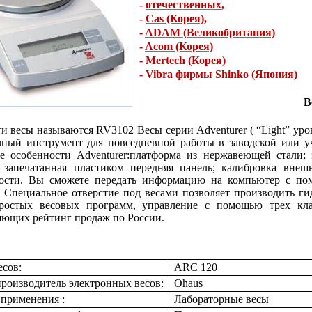
-
отечественных
,
-
Cas (Корея)
,
-
ADAM (Великобритания)
-
Acom (Корея)
-
Mertech (Корея)
-
Vibra фирмы Shinko (Япония)
В
ти весы называются RV3102 Весы серии Adventurer ( “Light” ур
ный инструмент для повседневной работы в заводской или у
е особенности Adventurer:платформа из нержавеющей стали;
; запечатанная пластиком передняя панель; калибровка вне
ности. Вы сможете передать информацию на компьютер с по
 Специальное отверстие под весами позволяет производить гид
ростых весовых программ, управление с помощью трех кла
яющих рейтинг продаж по России.
есов:
ARC 120
роизводитель электронных весов:
Ohaus
 применения :
Лабораторные весы