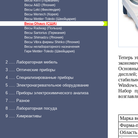
Весы Kern (Германия)
Весы A&D (Япония)
Весы Leki (Финляндия)
Весы Mertech (Корея)
Весы Mettler-Toledo (Швейцария)
Весы Ohaus (США)
Весы Radwag (Польша)
Весы Sartorius (Германия)
Весы Shimadzu (Япония)
Весы Vibra фирмы Shinko (Япония)
Весы нелабораторного назначения
Гири Mettler-Toledo (Швейцария)
Теперь э
2 ..... Лабораторная мебель
экономич
Основны
3 ..... Оптические приборы
дисплей
4 ..... Специализированные приборы
стабиль
Windows.
5 ..... Электронагревательное оборудование
Набор п
6 ..... Приборы электрохимического анализа
возглавл
7 ..... Разное
8 ..... Лабораторная посуда
9 ..... Химреактивы
Марка в
Фирма-п
Область