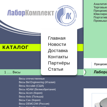
Аналитич
Торговые
Прецизио
Ювелирн
Портати
Промышл
Главная
Новости
КАТАЛОГ
Доставка
Контакты
Партнёры
Прецизи
Статьи
Лабор
1 ..... Весы
Весы отечественные
Весы Bel Engineering (Италия)
Весы Acculab (США)
Весы ADAM (Великобритания)
Весы Acom (Корея)
Весы Axis (Польша)
Весы Cas (Корея)
Весы DEMCOM (Россия)