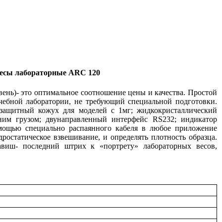
есы лабораторные ARC 120
овень)- это оптимальное соотношение цены и качества. Простой
чебной лаборатории, не требующий специальной подготовки.
 защитный кожух для моделей с 1мг; жидкокристаллический
шним грузом; двунаправленный интерфейс RS232; индикатор
мощью специально распаянного кабеля в любое приложение
ростатическое взвешивание, и определять плотность образца.
виш- последний штрих к «портрету» лабораторных весов,