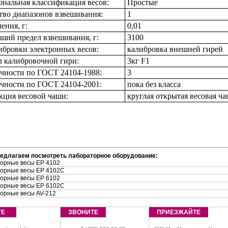
нальная классификация весов:
Простые
тво диапазонов взвешивания:
1
ения, г:
0,01
ший предел взвешивания, г:
3100
ибровки электронных весов:
калибровка внешней гирей
 калибровочной гири:
3кг F1
очности по ГОСТ 24104-1988:
3
очности по ГОСТ 24104-2001:
пока без класса
кция весовой чаши:
круглая открытая весовая ч
редлагаем посмотреть лабораторное оборудование:
орные весы EP 4102
орные весы EP 4102C
орные весы EP 6102
орные весы EP 6102C
орные весы AV-212
ТЕ
ЗВОНИТЕ
ПРИЕЗЖАЙТЕ