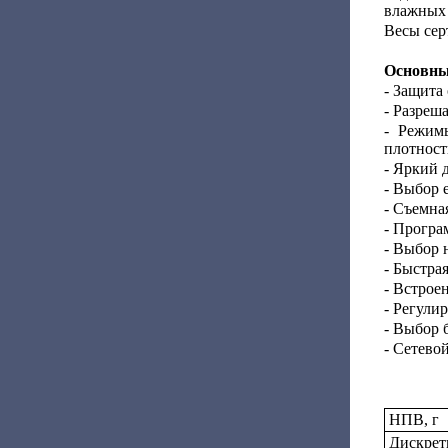
влажных 
Весы сер
Основные
- Защита
- Разреш
- Режим
плотност
- Яркий 
- Выбор 
- Съемна
- Програ
- Выбор 
- Быстра
- Встрое
- Регули
- Выбор 
- Сетево
НПВ, г
Дискретн