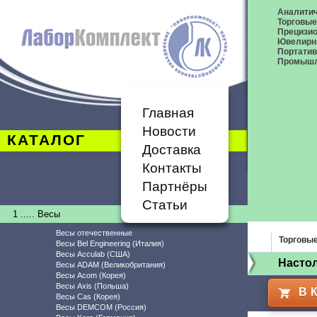
Аналитич
Торговые
Прецизио
Ювелирн
Портати
Промышл
Главная
Новости
КАТАЛОГ
Доставка
Контакты
Партнёры
Статьи
1 ..... Весы
Весы отечественные
Торговы
Весы Bel Engineering (Италия)
Весы Acculab (США)
Насто
Весы ADAM (Великобритания)
Весы Acom (Корея)
Весы Axis (Польша)
В 
Весы Cas (Корея)
Весы DEMCOM (Россия)