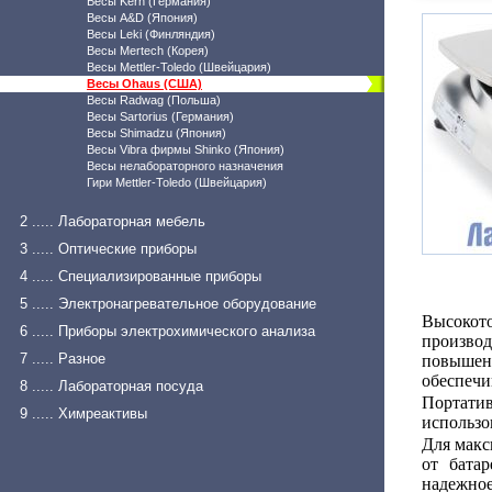
Весы Kern (Германия)
Весы A&D (Япония)
Весы Leki (Финляндия)
Весы Mertech (Корея)
Весы Mettler-Toledo (Швейцария)
Весы Ohaus (США)
Весы Radwag (Польша)
Весы Sartorius (Германия)
Весы Shimadzu (Япония)
Весы Vibra фирмы Shinko (Япония)
Весы нелабораторного назначения
Гири Mettler-Toledo (Швейцария)
2 ..... Лабораторная мебель
3 ..... Оптические приборы
4 ..... Специализированные приборы
5 ..... Электронагревательное оборудование
Высокот
6 ..... Приборы электрохимического анализа
производ
7 ..... Разное
повышенн
обеспечи
8 ..... Лабораторная посуда
Портати
9 ..... Химреактивы
использо
Для макс
от бата
надежное