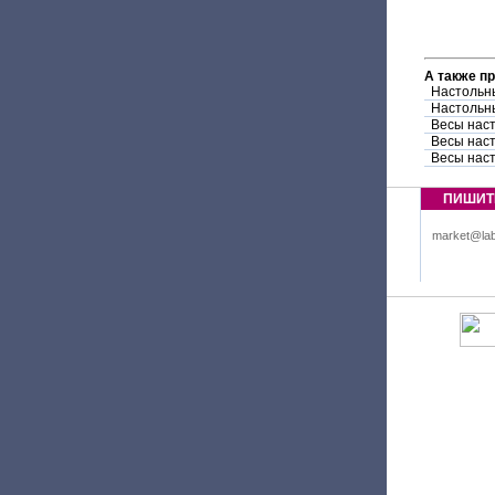
А также п
Настольн
Настольн
Весы нас
Весы нас
Весы нас
ПИШИТ
market@lab