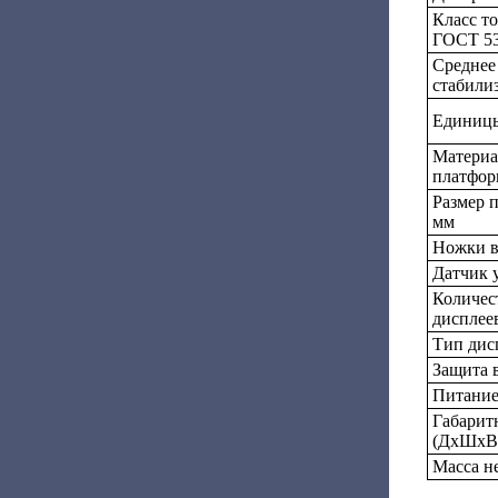
Класс т
ГОСТ 53
Среднее
стабилиз
Единицы
Материа
платфо
Размер 
мм
Ножки в
Датчик 
Количес
дисплее
Тип дис
Защита 
Питани
Габарит
(ДхШxВ)
Масса не