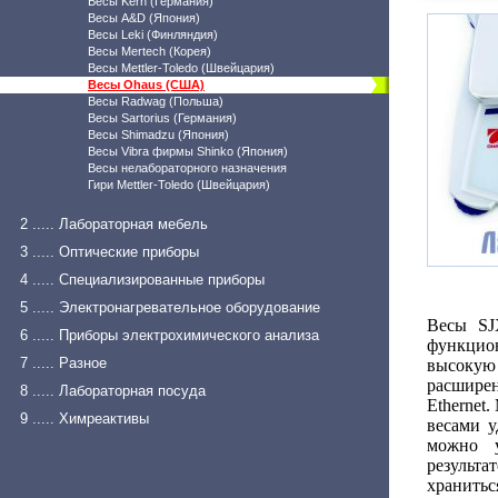
Весы Kern (Германия)
Весы A&D (Япония)
Весы Leki (Финляндия)
Весы Mertech (Корея)
Весы Mettler-Toledo (Швейцария)
Весы Ohaus (США)
Весы Radwag (Польша)
Весы Sartorius (Германия)
Весы Shimadzu (Япония)
Весы Vibra фирмы Shinko (Япония)
Весы нелабораторного назначения
Гири Mettler-Toledo (Швейцария)
2 ..... Лабораторная мебель
3 ..... Оптические приборы
4 ..... Специализированные приборы
5 ..... Электронагревательное оборудование
Весы SJ
6 ..... Приборы электрохимического анализа
функцио
7 ..... Разное
высокую
расширен
8 ..... Лабораторная посуда
Ethernet
9 ..... Химреактивы
весами у
можно у
результ
хранитьс