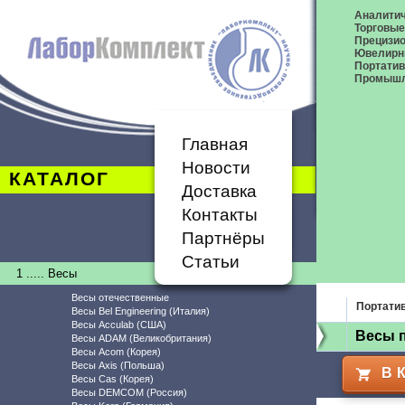
Аналитич
Торговые
Прецизио
Ювелирн
Портати
Промышл
Главная
Новости
КАТАЛОГ
Доставка
Контакты
Партнёры
Статьи
1 ..... Весы
Весы отечественные
Портати
Весы Bel Engineering (Италия)
Весы Acculab (США)
Весы 
Весы ADAM (Великобритания)
Весы Acom (Корея)
Весы Axis (Польша)
В 
Весы Cas (Корея)
Весы DEMCOM (Россия)