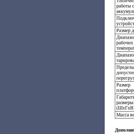
Типично
работы 
аккумуля
Подклю
устройс
Размер 
Диапазо
рабочих
темпера
Диапазо
тариров
Предель
допусти
перегру
Размер
платфор
Габарит
размеры
(ШхГхВ)
Масса ве
Дополни