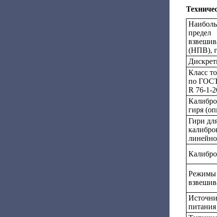
Техниче
Наибол
предел
взвешив
(НПВ), 
Дискретн
Класс т
по ГОС
R 76-1-2
Калибро
гиря (оп
Гири дл
калибро
линейно
Калибро
Режимы
взвешив
Источн
питания