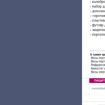
- калибр
- набор 
- дополн
- «проти
- пласти
- футляр
- защитн
- портат
А также п
Весы порт
Весы порт
Рефракто
Криостат 
Весы элек
ПИШИТ
market@lab