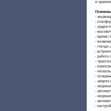
и хранен
Основны
- жидкок
- платфо
- ударос
- высоко
- время 
- возмож
- гнездо
- встрое
- работа
- трансп
- перекл
- нескол
- пузырь
- защита 
- индика
- автома
- индикат
- автома
- настро