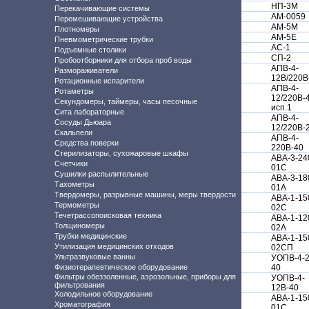
НП-3М
Перекачивающие системы
АМ-0059
Перемешивающие устройства
АМ-5М
Плотномеры
АМ-5Е
Пневмометрические трубки
АС-1
Подъемные столики
СП-2
Пробоотборники для отбора проб воды
АПВ-4-
Размораживатели
12В/220В
Ротационные испарители
АПВ-4-
Ротаметры
12/220В-
Секундомеры, таймеры, часы песочные
исп.1
Сита лабораторные
АПВ-4-
Сосуды Дьюара
12/220В-
Скальпели
АПВ-4-
Средства поверки
220В-40
Стерилизаторы, сухожаровые шкафы
АВА-3-24
Счетчики
01С
Сушилки распылительные
АВА-3-18
Тахометры
01А
Твердомеры, разрывные машины, меры твердости
АВА-1-15
Термометры
02С
Течетрассопоисковая техника
АВА-1-12
Толщиномеры
02А
Трубки медицинские
АВА-1-15
Утилизация медицинских отходов
02СП
Ультразвуковые ванны
УОПВ-4-2
Физиотерапевтическое оборудование
40
Фильтры обеззоленные, аэрозольные, приборы для
УОПВ-4-
фильтрования
12В-40
Холодильное оборудование
АВА-1-15
Хроматография
01С