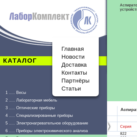
Аспирато
устройст
Главная
Новости
КАТАЛОГ
Доставка
Контакты
Партнёры
Статьи
1 ..... Весы
2 ..... Лабораторная мебель
3 ..... Оптические приборы
Аспира
4 ..... Специализированные приборы
5 ..... Электронагревательное оборудование
Серия
6 ..... Приборы электрохимического анализа
822