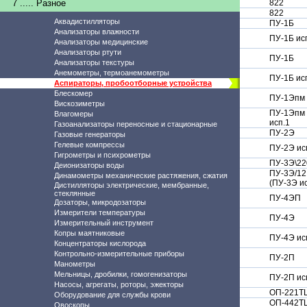
7 ..... Разное
822
822
Аквадистилляторы
ПУ-1Б
Анализаторы влажности
ПУ-1Б ис
Анализаторы медицинские
Анализаторы ртути
ПУ-1Б
Анализаторы текстуры
Анемометры, термоанемометры
ПУ-1Б ис
Аспираторы, пробоотборные устройства
Блескомер
ПУ-1Эпм
Вискозиметры
ПУ-1Эпм
Влагомеры
исп.1
Газоанализаторы переносные и стационарные
ПУ-2Э
Газовые генераторы
Гелевые компрессы
ПУ-2Э ис
Гигрометры и психрометры
ПУ-3Э\22
Деионизаторы воды
ПУ-3Э/12
Динамометры механические растяжения, сжатия
(ПУ-3Э ис
Дистилляторы электрические, мембранные,
стеклянные
ПУ-4ЭП
Дозаторы, микродозаторы
Измерители температуры
ПУ-4Э
Измерительный инструмент
Копры маятниковые
ПУ-4Э ис
Концентраторы кислорода
Контрольно-измерительные приборы
ПУ-2П
Манометры
Мельницы, дробилки, гомогенизаторы
ПУ-2П ис
Насосы, агрегаты, роторы, эжекторы
ОП-221Т
Оборудование для службы крови
ОП-442Т
Овоскопы