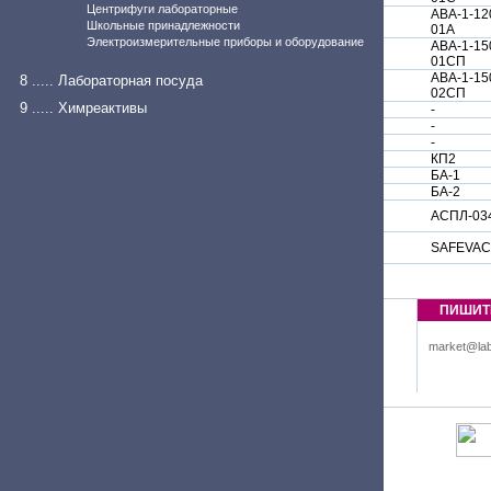
Центрифуги лабораторные
АВА-1-12
Школьные принадлежности
01А
Электроизмерительные приборы и оборудование
АВА-1-15
01СП
АВА-1-15
8 ..... Лабораторная посуда
02СП
9 ..... Химреактивы
-
-
-
КП2
БА-1
БА-2
АСПЛ-03
SAFEVAC
ПИШИТ
market@lab