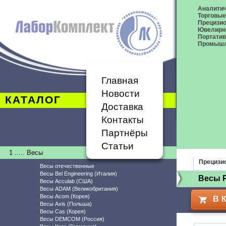
Аналитич
Торговые
Прецизио
Ювелирн
Портати
Промышл
Главная
Новости
КАТАЛОГ
Доставка
Контакты
Партнёры
Статьи
1 ..... Весы
Прецизи
Весы отечественные
Весы Bel Engineering (Италия)
Весы P
Весы Acculab (США)
Весы ADAM (Великобритания)
Весы Acom (Корея)
В 
Весы Axis (Польша)
Весы Cas (Корея)
Весы DEMCOM (Россия)