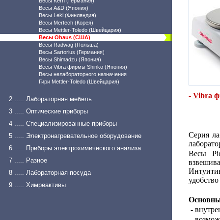
Весы Kern (Германия)
Весы A&D (Япония)
Весы Leki (Финляндия)
Весы Mertech (Корея)
Весы Mettler-Toledo (Швейцария)
Весы Ohaus (США)
Весы Radwag (Польша)
Весы Sartorius (Германия)
Весы Shimadzu (Япония)
Весы Vibra фирмы Shinko (Япония)
Весы нелабораторного назначения
Гири Mettler-Toledo (Швейцария)
-
Vibra 
2 ..... Лабораторная мебель
3 ..... Оптические приборы
4 ..... Специализированные приборы
Серия ла
5 ..... Электронагревательное оборудование
лаборато
6 ..... Приборы электрохимического анализа
Весы Pi
7 ..... Разное
взвешив
Интуитив
8 ..... Лабораторная посуда
удобство
9 ..... Химреактивы
Основные
- внутре
- возмож