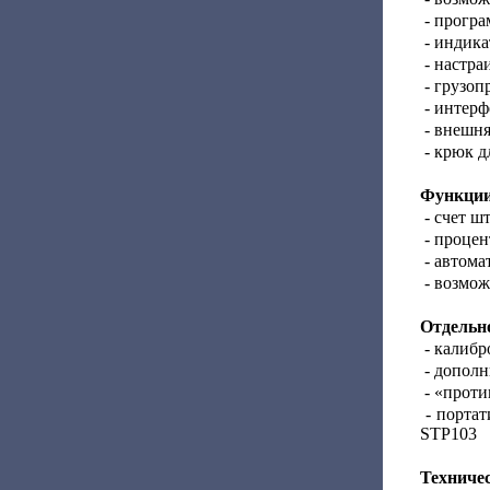
- програ
- индика
- настра
- грузоп
- интерф
- внешня
- крюк д
Функции
- счет шт
- процен
- автома
- возмож
Отдельно
- калибр
- дополн
- «проти
- портат
STP103
Техничес