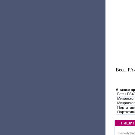
Весы PA-
А также п
Весы PA4
Микроскоп
Микроско
Портативн
Портативн
ПИШИТ
market@lab