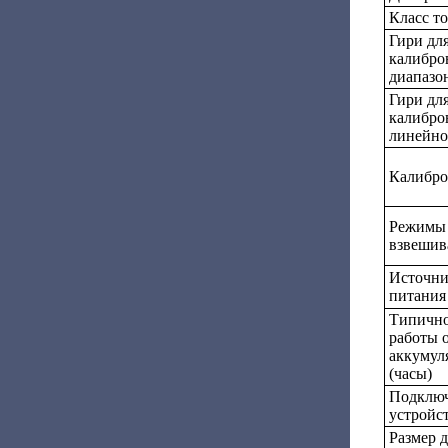
Класс т
Гири дл
калибро
диапазо
Гири дл
калибро
линейно
Калибро
Режимы
взвешив
Источн
питания
Типично
работы 
аккумул
(часы)
Подклю
устройс
Размер 