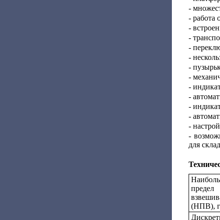
- множес
- работа
- встрое
- трансп
- перекл
- нескол
- пузырь
- механи
- индика
- автома
- индикат
- автома
- настро
- возмож
для скла
Техниче
Наибол
предел
взвешив
(НПВ), 
Дискретн