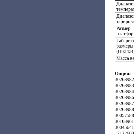
Диапазо
темпера
Диапазо
тариров
Размер
платфор
Габарит
размеры
(ШхГхВ)
Масса ве
Опции:
30268982
30268983
30268984
30268986
30268987
30268988
30057588
30103961
30045641
12122603