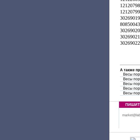
12120798
12120799
30269019
80850043
30269020
30269021
30269022
А также п
Весы по
Весы по
Весы по
Весы по
Весы пор
ПИШИТ
market@lab