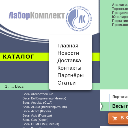
Аналитич
Торговые
Прецизио
Ювелирн
Портати
Промышл
Главная
Новости
КАТАЛОГ
Доставка
Контакты
Партнёры
Статьи
1 ..... Весы
Весы отечественные
Портати
Весы Bel Engineering (Италия)
Весы Acculab (США)
Весы 
Весы ADAM (Великобритания)
Весы Acom (Корея)
Весы Axis (Польша)
В 
Весы Cas (Корея)
Весы DEMCOM (Россия)