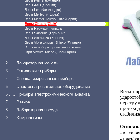
Весы Kern (Германия)
Весы A&D (Япония)
Весы Leki (Финляндия)
Весы Mertech (Корея)
Весы Mettler-Toledo (Швейцария)
Весы Ohaus (США)
Весы Radwag (Польша)
Весы Sartorius (Германия)
Весы Shimadzu (Япония)
Весы Vibra фирмы Shinko (Япония)
Весы нелабораторного назначения
Гири Mettler-Toledo (Швейцария)
2 ..... Лабораторная мебель
3 ..... Оптические приборы
4 ..... Специализированные приборы
5 ..... Электронагревательное оборудование
Весы пор
6 ..... Приборы электрохимического анализа
ударосто
7 ..... Разное
перегру
производ
8 ..... Лабораторная посуда
стабилиз
9 ..... Химреактивы
Основны
- высока
- платфо