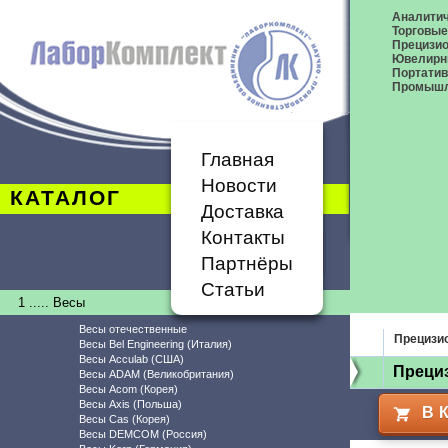
Аналитич
Торговые
Прецизио
Ювелирн
Портати
Промышл
Главная
Новости
КАТАЛОГ
Доставка
Контакты
Партнёры
Статьи
1 ..... Весы
Весы отечественные
Прецизи
Весы Bel Engineering (Италия)
Весы Acculab (США)
Прециз
Весы ADAM (Великобритания)
Весы Acom (Корея)
Весы Axis (Польша)
В 
Весы Cas (Корея)
Весы DEMCOM (Россия)