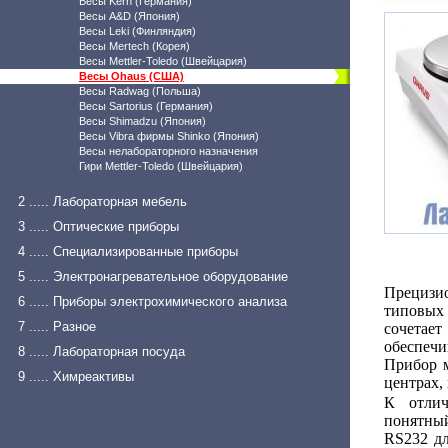
Весы Kern (Германия)
Весы A&D (Япония)
Весы Leki (Финляндия)
Весы Mertech (Корея)
Весы Mettler-Toledo (Швейцария)
Весы Ohaus (США)
Весы Radwag (Польша)
Весы Sartorius (Германия)
Весы Shimadzu (Япония)
Весы Vibra фирмы Shinko (Япония)
Весы нелабораторного назначения
Гири Mettler-Toledo (Швейцария)
2 ..... Лабораторная мебель
3 ..... Оптические приборы
4 ..... Специализированные приборы
5 ..... Электронагревательное оборудование
Прецизи
6 ..... Приборы электрохимического анализа
типовых 
7 ..... Разное
сочетает
обеспечи
8 ..... Лабораторная посуда
Прибор м
9 ..... Химреактивы
центрах,
К отлич
понятный
RS232 дл