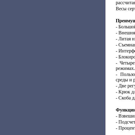
рассчита
Весы сер
Преимущ
- Большо
- Внешня
- Литая 
- Съемна
- Интерф
- Блокир
- Четыр
режимах.
- Польз
среды и 
- Две ре
- Крюк д
- Скоба 
Функции
- Взвеши
- Подсче
- Процен