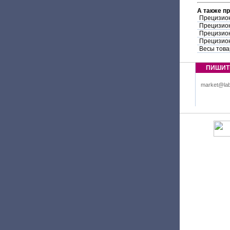
А также п
Прецизион
Прецизион
Прецизион
Прецизион
Весы това
ПИШИТ
market@lab