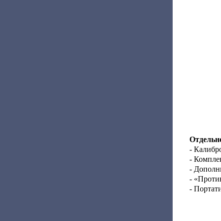
Отдельно
- Калибр
- Компле
- Дополн
- «Проти
- Портат