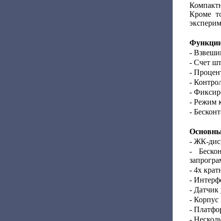
Компакт
Кроме т
эксперим
Функции
- Взвеши
- Счет шт
- Процен
- Контро
- Фиксир
- Режим 
- Бескон
Основны
- ЖК-дис
- Беско
запрогра
- 4х крат
- Интерф
- Датчик
- Корпус
- Платфо
- Нескол