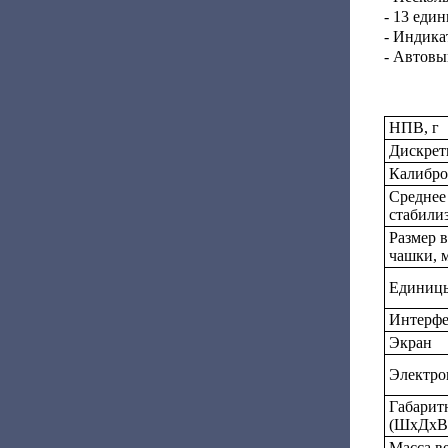
- 13 еди
- Индика
- Автовы
НПВ, г
Дискретн
Калибро
Среднее
стабилиз
Размер 
чашки, 
Единицы
Интерф
Экран
Электро
Габарит
(ШxДхВ)
Масса ве