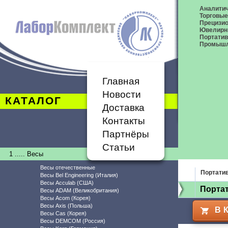
Аналитич
Торговые
Прецизио
Ювелирн
Портати
Промышл
Главная
Новости
КАТАЛОГ
Доставка
Контакты
Партнёры
Статьи
1 ..... Весы
Весы отечественные
Портати
Весы Bel Engineering (Италия)
Весы Acculab (США)
Порта
Весы ADAM (Великобритания)
Весы Acom (Корея)
Весы Axis (Польша)
В 
Весы Cas (Корея)
Весы DEMCOM (Россия)