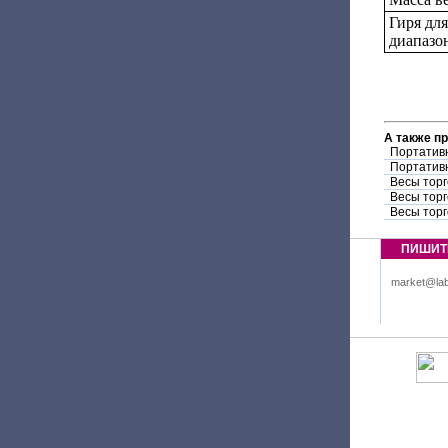
Гиря дл
диапазо
А также п
Портатив
Портатив
Весы торг
Весы торг
Весы торг
ПИШИТ
market@lab