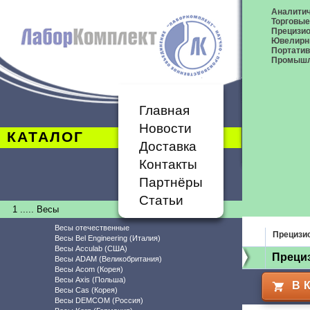
Аналитич
Торговые
Прецизио
Ювелирн
Портати
Промышл
Главная
Новости
КАТАЛОГ
Доставка
Контакты
Партнёры
Статьи
1 ..... Весы
Весы отечественные
Прецизи
Весы Bel Engineering (Италия)
Весы Acculab (США)
Преци
Весы ADAM (Великобритания)
Весы Acom (Корея)
Весы Axis (Польша)
В 
Весы Cas (Корея)
Весы DEMCOM (Россия)