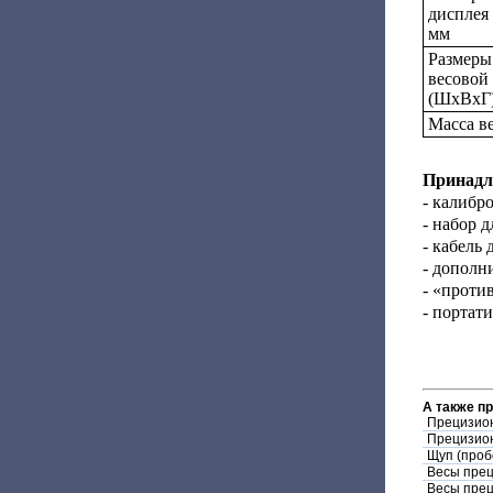
дисплея
мм
Размеры
весовой
(ШxВхГ)
Масса ве
Принадл
- калибр
- набор 
- кабель
- дополн
- «проти
- портат
А также п
Прецизио
Прецизион
Щуп (проб
Весы пре
Весы пре