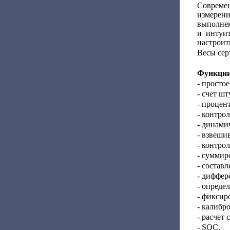
Совреме
измерен
выполнен
и интуи
настроит
Весы сер
Функции
- просто
- счет шт
- процен
- контро
- динами
- взвеши
- контро
- суммир
- состав
- диффер
- опреде
- фиксир
- калибр
- расчет
- SQC.