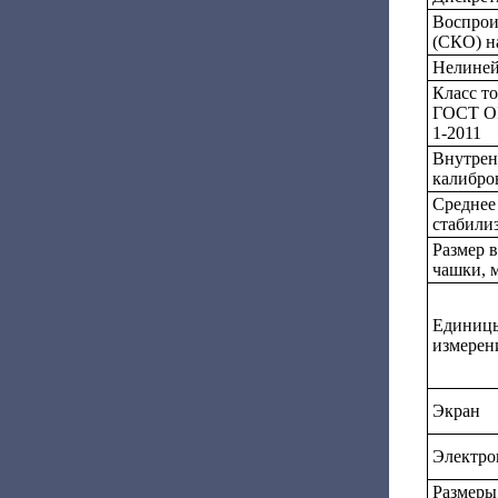
Воспрои
(СКО) н
Нелиней
Класс т
ГОСТ OI
1-2011
Внутрен
калибро
Среднее
стабилиз
Размер 
чашки, 
Единиц
измерен
Экран
Электро
Размеры