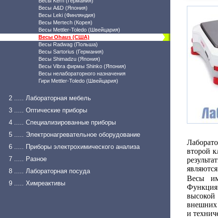
Весы Kern (Германия)
Весы A&D (Япония)
Весы Leki (Финляндия)
Весы Mertech (Корея)
Весы Mettler-Toledo (Швейцария)
Весы Ohaus (США)
Весы Radwag (Польша)
Весы Sartorius (Германия)
Весы Shimadzu (Япония)
Весы Vibra фирмы Shinko (Япония)
Весы нелабораторного назначения
Гири Mettler-Toledo (Швейцария)
2 ..... Лабораторная мебель
3 ..... Оптические приборы
4 ..... Специализированные приборы
5 ..... Электронагревательное оборудование
Лаборато
6 ..... Приборы электрохимического анализа
второй к
7 ..... Разное
результа
являются
8 ..... Лабораторная посуда
Весы им
9 ..... Химреактивы
Функция
высокой
внешних 
и технич