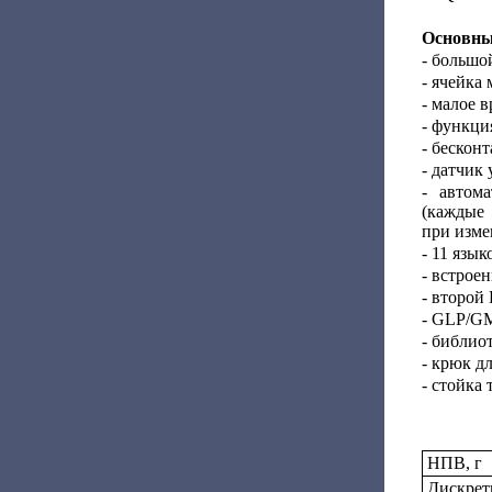
Основны
- большо
- ячейка
- малое 
- функци
- бескон
- датчик
- автом
(каждые 
при изме
- 11 язы
- встрое
- второй
- GLP/GM
- библио
- крюк д
- стойка 
НПВ, г
Дискретн