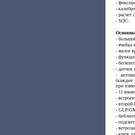
- фиксир
- калибр
- расчет
- SQC.
Основны
- большо
- ячейка
- малое 
- функци
- бескон
- датчик
- автом
(каждые 
при изме
- 11 язы
- встрое
- второй
- GLP/GM
- библио
- подсве
- ветроз
- крюк д