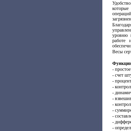
Удобств
которые
операций
загрязнен
Благодар
управлен
уровню 
работе 
обеспечи
Весы сер
Функции
- просто
- счет шт
- процен
- контро
- динами
- взвеши
- контро
- суммир
- состав
- диффер
- опреде