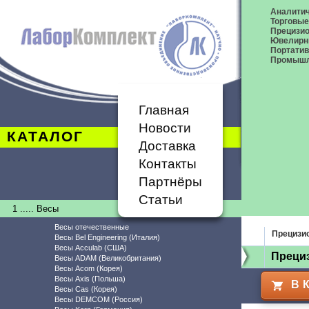
Аналитич
Торговые
Прецизио
Ювелирн
Портати
Промышл
Главная
Новости
КАТАЛОГ
Доставка
Контакты
Партнёры
Статьи
1 ..... Весы
Весы отечественные
Прецизи
Весы Bel Engineering (Италия)
Весы Acculab (США)
Преци
Весы ADAM (Великобритания)
Весы Acom (Корея)
Весы Axis (Польша)
В 
Весы Cas (Корея)
Весы DEMCOM (Россия)