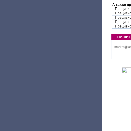
А также п
Прецизио
Прецизио
Прецизио
Прецизио
Прецизи
ПИШИТ
market@lab