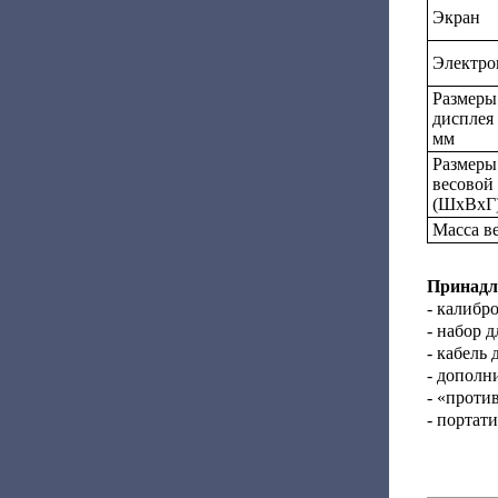
Экран
Электро
Размеры
дисплея
мм
Размеры
весовой
(ШxВхГ)
Масса ве
Принадл
- калибр
- набор 
- кабель
- дополн
- «проти
- портат