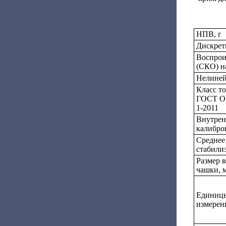
НПВ, г
Дискретн
Воспрои
(СКО) н
Нелиней
Класс т
ГОСТ OI
1-2011
Внутрен
калибро
Среднее
стабилиз
Размер 
чашки, 
Единиц
измерен