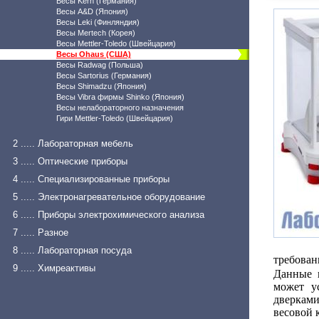
Весы Kern (Германия)
Весы A&D (Япония)
Весы Leki (Финляндия)
Весы Mertech (Корея)
Весы Mettler-Toledo (Швейцария)
Весы Ohaus (США)
Весы Radwag (Польша)
Весы Sartorius (Германия)
Весы Shimadzu (Япония)
Весы Vibra фирмы Shinko (Япония)
Весы нелабораторного назначения
Гири Mettler-Toledo (Швейцария)
2 ..... Лабораторная мебель
3 ..... Оптические приборы
4 ..... Специализированные приборы
5 ..... Электронагревательное оборудование
6 ..... Приборы электрохимического анализа
7 ..... Разное
8 ..... Лабораторная посуда
требован
9 ..... Химреактивы
Данные 
может у
дверкам
весовой 