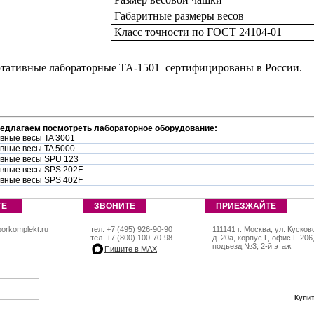
Габаритные размеры весов
Класс точности по ГОСТ 24104-01
тативные лабораторные ТА-1501 сертифицированы в России.
редлагаем посмотреть лабораторное оборудование:
вные весы TA 3001
вные весы TA 5000
вные весы SPU 123
вные весы SPS 202F
вные весы SPS 402F
ТЕ
ЗВОНИТЕ
ПРИЕЗЖАЙТЕ
orkomplekt.ru
тел. +7 (495) 926-90-90
111141 г. Москва, ул. Кусков
тел. +7 (800) 100-70-98
д. 20а, корпус Г, офис Г-206
подъезд №3, 2-й этаж
Пишите в МАХ
Купи