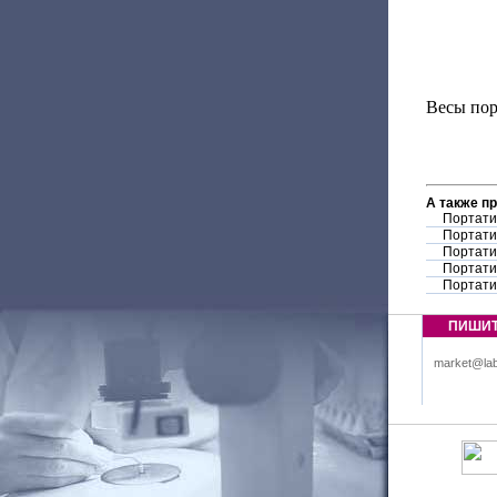
Весы пор
А также п
Портати
Портати
Портати
Портати
Портати
ПИШИ
market@lab