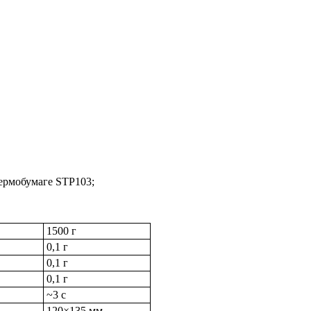
ермобумаге STP103;
1500 г
0,1 г
0,1 г
0,1 г
~3 с
120×135 мм