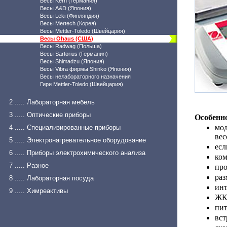
Весы Kern (Германия)
Весы A&D (Япония)
Весы Leki (Финляндия)
Весы Mertech (Корея)
Весы Mettler-Toledo (Швейцария)
Весы Ohaus (США)
Весы Radwag (Польша)
Весы Sartorius (Германия)
Весы Shimadzu (Япония)
Весы Vibra фирмы Shinko (Япония)
Весы нелабораторного назначения
Гири Mettler-Toledo (Швейцария)
2 ..... Лабораторная мебель
3 ..... Оптические приборы
Особенн
мод
4 ..... Специализированные приборы
вес
5 ..... Электронагревательное оборудование
есл
6 ..... Приборы электрохимического анализа
ком
7 ..... Разное
про
раз
8 ..... Лабораторная посуда
инт
9 ..... Химреактивы
ЖК
пит
вст