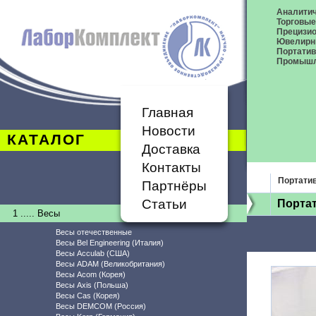
Аналитич
Торговые
Прецизио
Ювелирн
Портати
Промышл
Главная
Новости
КАТАЛОГ
Доставка
Контакты
Портати
Партнёры
Статьи
Портат
1 ..... Весы
Весы отечественные
Весы Bel Engineering (Италия)
Весы Acculab (США)
Весы ADAM (Великобритания)
Весы Acom (Корея)
Весы Axis (Польша)
Весы Cas (Корея)
Весы DEMCOM (Россия)