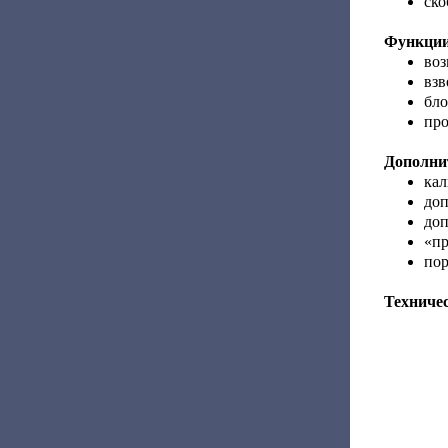
ско
Функции
воз
взв
бло
пр
Дополнит
кал
доп
доп
«пр
пор
Техниче