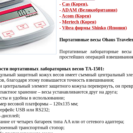
-
Cas (Корея)
,
-
ADAM (Великобритания)
-
Acom (Корея)
-
Mertech (Корея)
-
Vibra фирмы Shinko (Япония)
Портативные весы Ohaus Travele
Портативные лабораторные весы 
простейших операций взвешивания
ости портативных лабораторных весов ТА-1501:
ульный защитный кожух весов имеет съемный центральный элем
ов, благодаря этому повышается точность взвешивания;
и центральный элемент защитного кожуха перевернуть, он прев
пактное хранение – весы устанавливаются друг на друга;
сты и удобны в использовании;
мер весовой платформы – 120х135 мм;
ерфейс USB или RS232;
-дисплей;
ание от четырех батареек типа AA или от сетевого адаптера;
роенный транспортный стопор;