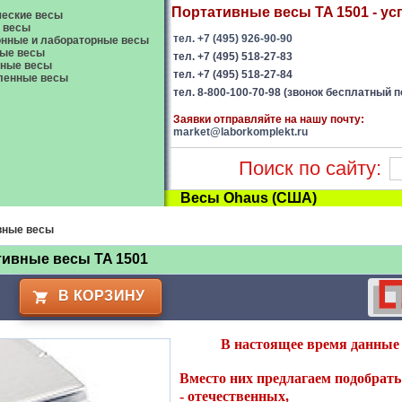
Портативные весы TA 1501 - усп
еские весы
 весы
тел. +7 (495) 926-90-90
нные и лабораторные весы
ые весы
тел. +7 (495) 518-27-83
вные весы
тел. +7 (495) 518-27-84
енные весы
тел. 8-800-100-70-98 (звонок бесплатный п
Заявки отправляйте на нашу почту:
market@laborkomplekt.ru
Поиск по сайту:
Весы Ohaus (США)
вные весы
ивные весы TA 1501
В КОРЗИНУ
В настоящее время данные 
Вместо них предлагаем подобрать 
-
отечественных
,