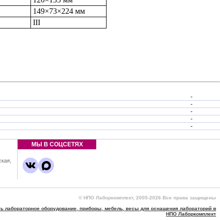
149×73×224 мм
III
-
-
-
-
-
МЫ В СОЦСЕТЯХ
ская,
,
© НПО Лаборкомплект, 2005-2026 Все права защищены
ть лабораторное оборудование, приборы, мебель, весы для оснащения лабораторий в
НПО Лаборкомплект