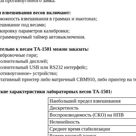
ба противоугонного замка.
 взвешивания весов включают:
можность взвешивания в граммах и ньютонах;
ешивание под весами;
кировку параметров калибровки;
ограммируемый таймер автовыключения.
ельно к весам ТА-1501 можно заказать:
ибровочные гири;
олнительный дисплей;
олнительный USB или RS232 интерфейс;
отивоугонное» устройство;
тативный принтер либо матричный CBM910, либо принтер на т
ские характеристики лабораторных весов
ТА-1501:
Наибольший предел взвешивания
Дискретность
Воспроизводимость (СКО) на НПВ
Нелинейность
Среднее время стабилизации
Размер весовой чашки