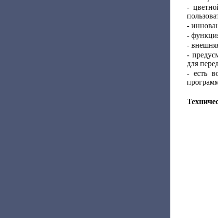
- цветн
пользова
- иннова
- функци
- внешня
- преду
для пере
- есть в
программ
Техниче