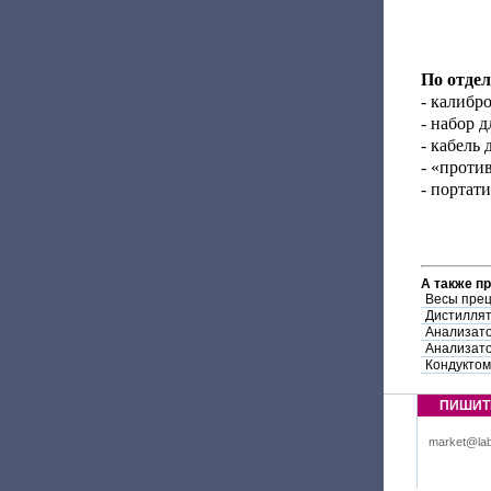
По отде
- калибр
- набор 
- кабель
- «проти
- портат
А также п
Весы пре
Дистиллят
Анализато
Анализато
Кондукто
ПИШИТ
market@lab