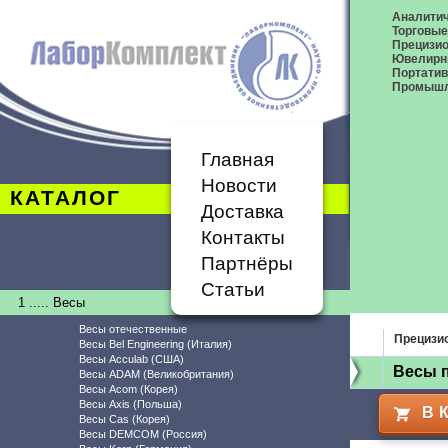
Аналитич
Торговые
Прецизио
Ювелирн
Портати
Промышл
Главная
Новости
КАТАЛОГ
Доставка
Контакты
Партнёры
Статьи
1 ..... Весы
Весы отечественные
Прецизи
Весы Bel Engineering (Италия)
Весы Acculab (США)
Весы 
Весы ADAM (Великобритания)
Весы Acom (Корея)
Весы Axis (Польша)
В 
Весы Cas (Корея)
Весы DEMCOM (Россия)