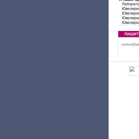
Лаборато
Ювелирн
Ювелирны
Ювелирны
Ювелирны
ПИШИТ
market@lab