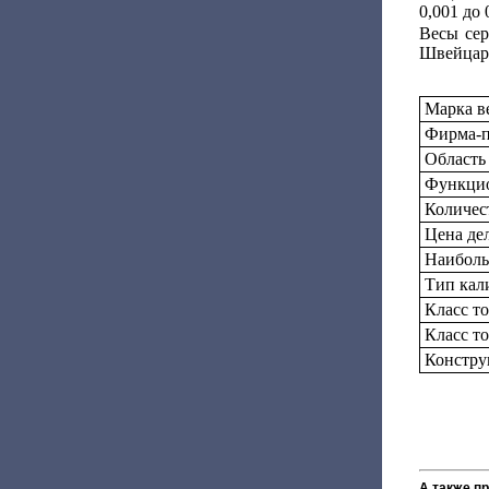
0,001 до 0
Весы сер
Швейцар
Марка в
Фирма-п
Область
Функцио
Количес
Цена дел
Наиболь
Тип кал
Класс т
Класс т
Констру
А также п