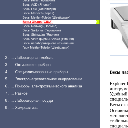
Весы Kern (Германия)
Весы A&D (Япония)
Весы Leki (Финляндия)
Весы Mertech (Корея)
Весы Mettler-Toledo (Швейцария)
Весы Ohaus (США)
Весы Radwag (Польша)
Весы Sartorius (Германия)
Весы Shimadzu (Япония)
Весы Vibra фирмы Shinko (Япония)
Весы нелабораторного назначения
Гири Mettler-Toledo (Швейцария)
2 ..... Лабораторная мебель
3 ..... Оптические приборы
4 ..... Специализированные приборы
Весы ла
5 ..... Электронагревательное оборудование
Explorer
6 ..... Приборы электрохимического анализа
инструме
7 ..... Разное
Удобный 
специаль
8 ..... Лабораторная посуда
Весы с в
9 ..... Химреактивы
Основны
металл
стабиль
специаль