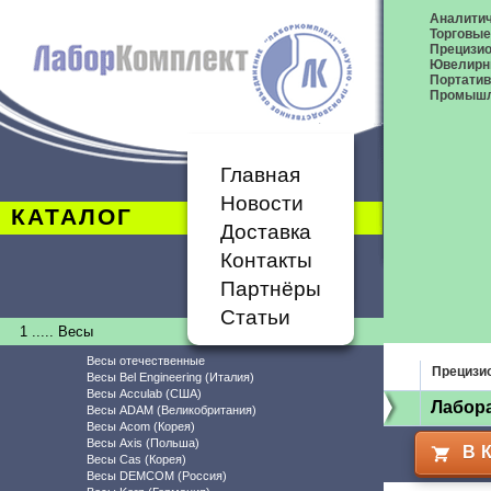
Аналитич
Торговые
Прецизио
Ювелирн
Портати
Промышл
Главная
Новости
КАТАЛОГ
Доставка
Контакты
Партнёры
Статьи
1 ..... Весы
Весы отечественные
Прецизи
Весы Bel Engineering (Италия)
Весы Acculab (США)
Лабор
Весы ADAM (Великобритания)
Весы Acom (Корея)
Весы Axis (Польша)
В 
Весы Cas (Корея)
Весы DEMCOM (Россия)