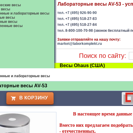
Лабораторные весы AV-53 - усп
еские весы
 весы
тел. +7 (495) 926-90-90
нные и лабораторные весы
ые весы
тел. +7 (495) 518-27-83
вные весы
тел. +7 (495) 518-27-84
енные весы
тел. 8-800-100-70-98 (звонок бесплатный п
Заявки отправляйте на нашу почту:
market@laborkomplekt.ru
Поиск по сайту:
Весы Ohaus (США)
онные и лабораторные весы
аторные весы AV-53
В КОРЗИНУ
В настоящее время данные 
Вместо них предлагаем подобрать 
-
отечественных
,