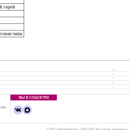
й гирей
есовая чаша
-
-
-
-
-
МЫ В СОЦСЕТЯХ
ская,
,
© НПО Лаборкомплект, 2005-2026 Все права защищены