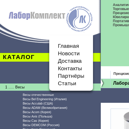
Аналитич
Торговые
Прецизио
Ювелирн
Портати
Промышл
Главная
Новости
КАТАЛОГ
Доставка
Контакты
Прецизи
Партнёры
Статьи
Лабор
1 ..... Весы
Весы отечественные
Весы Bel Engineering (Италия)
Весы Acculab (США)
Весы ADAM (Великобритания)
Весы Acom (Корея)
Весы Axis (Польша)
Весы Cas (Корея)
Весы DEMCOM (Россия)