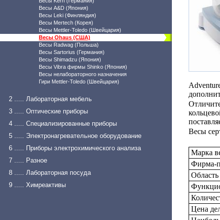
Весы Kern (Германия)
Весы A&D (Япония)
Весы Leki (Финляндия)
Весы Mertech (Корея)
Весы Mettler-Toledo (Швейцария)
Весы Ohaus (США)
Весы Radwag (Польша)
Весы Sartorius (Германия)
Весы Shimadzu (Япония)
Весы Vibra фирмы Shinko (Япония)
Весы нелабораторного назначения
Гири Mettler-Toledo (Швейцария)
Adventu
дополнит
2 ..... Лабораторная мебель
Отличите
3 ..... Оптические приборы
кольцево
поставля
4 ..... Специализированные приборы
Весы сер
5 ..... Электронагревательное оборудование
6 ..... Приборы электрохимического анализа
Марка в
7 ..... Разное
Фирма-п
8 ..... Лабораторная посуда
Область
9 ..... Химреактивы
Функцио
Количес
Цена дел