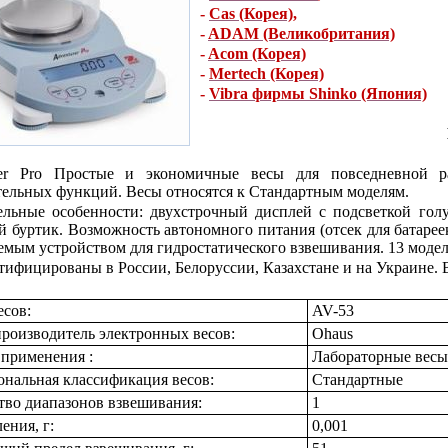
-
Cas (Корея)
,
-
ADAM (Великобритания)
-
Acom (Корея)
-
Mertech (Корея)
-
Vibra фирмы Shinko (Япония)
rer Pro Простые и экономичные весы для повседневной р
ельных функций. Весы относятся к Стандартным моделям.
льные особенности: двухстрочный дисплей с подсветкой голу
й буртик. Возможность автономного питания (отсек для батаре
емым устройством для гидростатического взвешивания. 13 моделей
тифицированы в России, Белоруссии, Казахстане и на Украине. 
есов:
AV-53
роизводитель электронных весов:
Ohaus
 применения :
Лабораторные вес
нальная классификация весов:
Стандартные
тво диапазонов взвешивания:
1
ения, г:
0,001