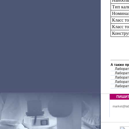
Наиболь
Тип кал
Номинал
Класс т
Класс т
Констру
А также п
Лаборат
Лаборат
Лаборат
Лаборат
Лаборат
ПИШИ
market@lab