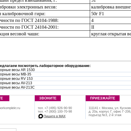
ший предел взвешивания, г:
51
ибровки электронных весов:
калибровка внешне
 калибровочной гири:
50г F1
очности по ГОСТ 24104-1988:
4
очности по ГОСТ 24104-2001:
II
кция весовой чаши:
круглая открытая в
редлагаем посмотреть лабораторное оборудование:
орные весы AR 1530
орные весы МВ-35
орные весы RV 153
орные весы AV-213
орные весы AV-213C
ТЕ
ЗВОНИТЕ
ПРИЕЗЖАЙТЕ
orkomplekt.ru
тел. +7 (495) 926-90-90
111141 г. Москва, ул. Кусков
тел. +7 (800) 100-70-98
д. 20а, корпус Г, офис Г-206
подъезд №3, 2-й этаж
Пишите в МАХ