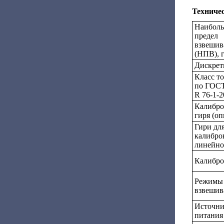
Техниче
Наибол
предел
взвешив
(НПВ), 
Дискретн
Класс т
по ГОС
R 76-1-2
Калибро
гиря (оп
Гири дл
калибро
линейно
Калибро
Режимы
взвешив
Источн
питания