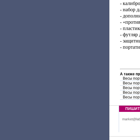
- калибр
- набор 
- дополн
- «проти
- пласти
- футляр
- защитн
- портат
А также п
Весы пор
Весы пор
Весы пор
Весы пор
Весы пор
ПИШИТ
market@lab