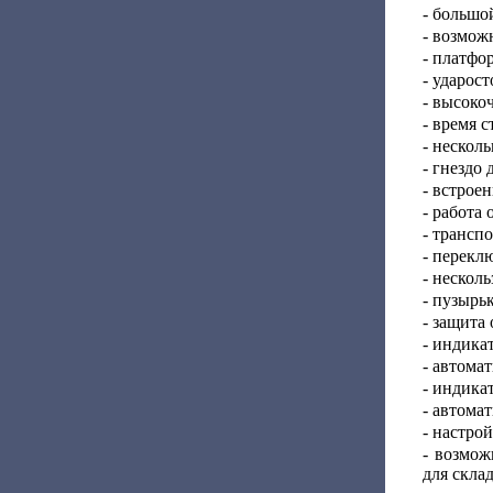
- большо
- возмож
- платфо
- ударос
- высоко
- время 
- нескол
- гнездо
- встрое
- работа
- трансп
- перекл
- нескол
- пузырь
- защита 
- индика
- автома
- индикат
- автома
- настро
- возмож
для скла