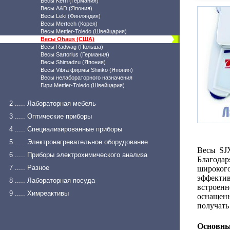
Весы Kern (Германия)
Весы A&D (Япония)
Весы Leki (Финляндия)
Весы Mertech (Корея)
Весы Mettler-Toledo (Швейцария)
Весы Ohaus (США)
Весы Radwag (Польша)
Весы Sartorius (Германия)
Весы Shimadzu (Япония)
Весы Vibra фирмы Shinko (Япония)
Весы нелабораторного назначения
Гири Mettler-Toledo (Швейцария)
2 ..... Лабораторная мебель
3 ..... Оптические приборы
4 ..... Специализированные приборы
5 ..... Электронагревательное оборудование
Весы SJX
6 ..... Приборы электрохимического анализа
Благода
7 ..... Разное
широког
эффекти
8 ..... Лабораторная посуда
встроенн
9 ..... Химреактивы
оснащен
получать
Основны