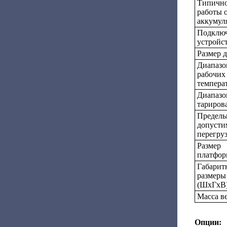
Типично
работы 
аккумуля
Подклю
устройс
Размер 
Диапазо
рабочих
темпера
Диапазо
тариров
Предель
допусти
перегру
Размер
платфор
Габарит
размеры
(ШхГхВ)
Масса ве
Опции: