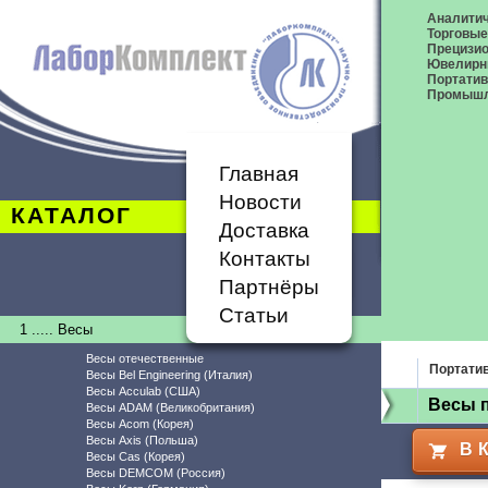
Аналитич
Торговые
Прецизио
Ювелирн
Портати
Промышл
Главная
Новости
КАТАЛОГ
Доставка
Контакты
Партнёры
Статьи
1 ..... Весы
Весы отечественные
Портати
Весы Bel Engineering (Италия)
Весы Acculab (США)
Весы 
Весы ADAM (Великобритания)
Весы Acom (Корея)
Весы Axis (Польша)
В 
Весы Cas (Корея)
Весы DEMCOM (Россия)