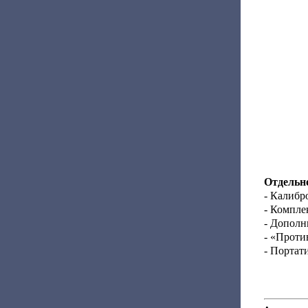
Отдельно
- Калибр
- Компле
- Дополн
- «Проти
- Портат