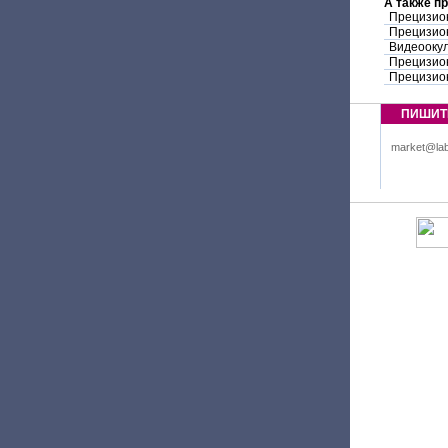
А также п
Прецизио
Прецизион
Видеооку
Прецизио
Прецизион
ПИШИТ
market@lab