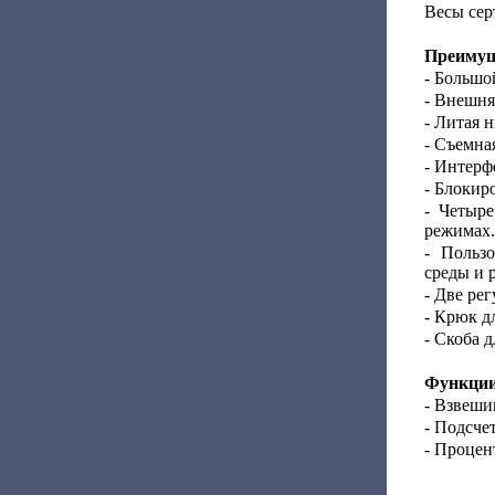
Весы сер
Преимущ
- Большо
- Внешня
- Литая 
- Съемна
- Интерф
- Блокир
- Четыр
режимах.
- Польз
среды и 
- Две ре
- Крюк д
- Скоба 
Функции
- Взвеши
- Подсче
- Процен