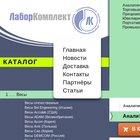
Аналитич
Торговые
Прецизио
Ювелирн
Портати
Промышл
Главная
Новости
КАТАЛОГ
Доставка
Контакты
Партнёры
Статьи
1 ..... Весы
Весы отечественные
Аналити
Весы Bel Engineering (Италия)
Весы Acculab (США)
Аналит
Весы ADAM (Великобритания)
Весы Acom (Корея)
Весы Axis (Польша)
В 
Весы Cas (Корея)
Весы DEMCOM (Россия)