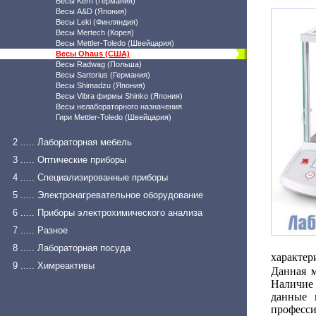
Весы Kern (Германия)
Весы A&D (Япония)
Весы Leki (Финляндия)
Весы Mertech (Корея)
Весы Mettler-Toledo (Швейцария)
Весы Ohaus (США)
Весы Radwag (Польша)
Весы Sartorius (Германия)
Весы Shimadzu (Япония)
Весы Vibra фирмы Shinko (Япония)
Весы нелабораторного назначения
Гири Mettler-Toledo (Швейцария)
2 ..... Лабораторная мебель
3 ..... Оптические приборы
4 ..... Специализированные приборы
5 ..... Электронагревательное оборудование
6 ..... Приборы электрохимического анализа
7 ..... Разное
8 ..... Лабораторная посуда
характер
9 ..... Химреактивы
Данная 
Наличие 
данные 
професси