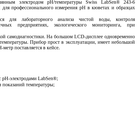
лянным электродом pH/температуры Swiss LabSen® 243-6
м для профессионального измерения pH в кюветах и образцах
я для лабораторного анализа чистой воды, контроля
ичных предприятиях, экологического мониторинга, при
ой самодиагностики. На большом LCD-дисплее одновременно
температуры. Прибор прост в эксплуатации, имеет небольшой
-метр поставляется в кейсе.
с pH-электродами LabSen®;
и показаний температуры;