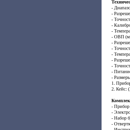
Техниче
- Диапазо
- Разреше
- Точност
- Калибр
- Темпер
- ОВП (м
- Разреш
- Точнос
- Темпер
- Разреше
- Точност
- Питани
- Размеры
1. Прибор
2. Кейс: 
Комплек
- Прибор
- Электр
- Набор б
- Отверт
- Инстру