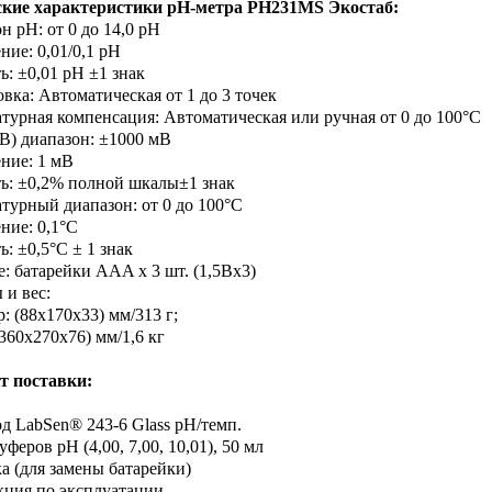
ские характеристики рН-метра PH231
MS
Экостаб:
н pH: от 0 до 14,0 pH
ние: 0,01/0,1 pH
ь: ±0,01 pH ±1 знак
овка: Автоматическая от 1 до 3 точек
атурная компенсация: Автоматическая или ручная от 0 до 100°C
В) диапазон: ±1000 мВ
ение: 1 мВ
ть: ±0,2% полной шкалы±1 знак
атурный диапазон: от 0 до 100°C
ние: 0,1°C
ь: ±0,5°C ± 1 знак
е: батарейки AAA х 3 шт. (1,5Вх3)
 и вес:
: (88х170х33) мм/313 г;
(360х270х76) мм/1,6 кг
т поставки:
од LabSen® 243-6 Glass рН/темп.
уферов pH (4,00, 7,00, 10,01), 50 мл
ка (для замены батарейки)
кция по эксплуатации