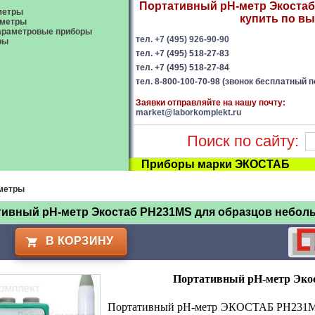
Портативный pH-метр Экостаб
метры
купить по вы
ометры
араметровые приборы
тел. +7 (495) 926-90-90
ры
тел. +7 (495) 518-27-83
тел. +7 (495) 518-27-84
тел. 8-800-100-70-98 (звонок бесплатный п
Заявки отправляйте на нашу почту:
market@laborkomplekt.ru
Поиск по сайту:
Приборы марки ЭКОСТАБ
метры
тивный pH-метр Экостаб PH231MS для образцов небол
В КОРЗИНУ
Портативный pH-метр Эко
Портативный pH-метр ЭКОСТАБ PH231MS 