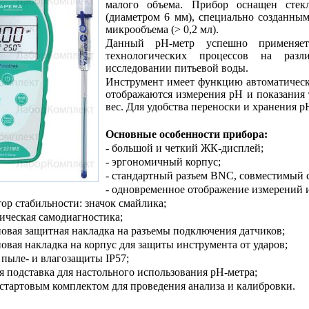
малого объема. Прибор оснащен стек
(диаметром 6 мм), специально созданны
микрообъема (> 0,2 мл).
Данный рН-метр успешно применяетс
технологических процессов на разл
исследовании питьевой воды.
Инструмент имеет функцию автоматическ
отображаются измерения рН и показания 
вес. Для удобства переноски и хранения рН
Основные особенности прибора:
- большой и четкий ЖК-дисплей;
- эргономичный корпус;
- стандартный разъем BNC, совместимый 
- одновременное отображение измерений 
тор стабильности: значок смайлика;
тическая самодиагностика;
новая защитная накладка на разъемы подключения датчиков;
новая накладка на корпус для защиты инструмента от ударов;
ь пыле- и влагозащиты IP57;
ая подставка для настольного использования рН-метра;
о стартовым комплектом для проведения анализа и калибровки.