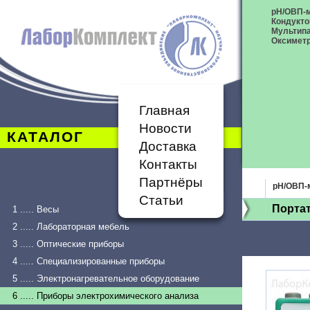
рН/ОВП-
Кондукт
Мультип
Оксимет
Главная
Новости
КАТАЛОГ
Доставка
Контакты
Партнёры
рН/ОВП-
Статьи
Порта
1 ..... Весы
2 ..... Лабораторная мебель
3 ..... Оптические приборы
4 ..... Специализированные приборы
5 ..... Электронагревательное оборудование
6 ..... Приборы электрохимического анализа