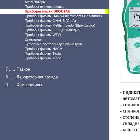
Анализаторы
Приборы отечественные
Приборы марки ЭКОСТАБ
Приборы фирмы HANNA Instruments (Германия)
Приборы фирмы OHAUS (США)
Приборы фирмы Mettler Toledo (Швейцария)
Приборы фирмы LEKI (Финляндия)
Приборы фирмы WTW
Электроды
Буферные растворы для ph-метров
Приборы фирмы HACH
Приборы фирмы Testo
Приборы фирмы Atago
7 ..... Разное
8 ..... Лабораторная посуда
9 ..... Химреактивы
- индика
- автома
- силико
- силико
- степен
- складн
- кейс с