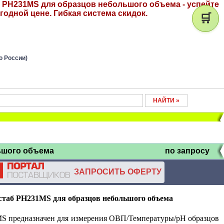
 PH231MS для образцов небольшого объема - успейте
годной цене. Гибкая система скидок.
🛒
о России)
ьшого объема
по запросу
ЗАПРОСИТЬ ОФЕРТУ
стаб PH231
MS
для образцов небольшого объема
предназначен для измерения ОВП/Температуры/pH образцов