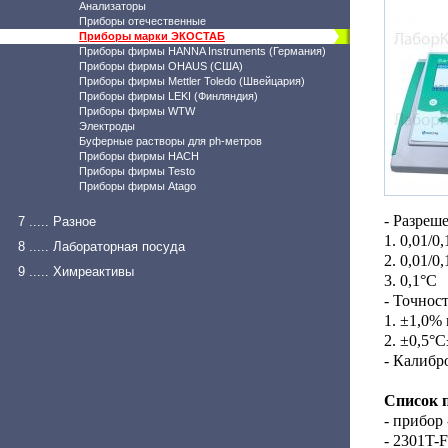
Анализаторы
Приборы отечественные
Приборы марки ЭКОСТАБ
Приборы фирмы HANNA Instruments (Германия)
Приборы фирмы OHAUS (США)
Приборы фирмы Mettler Toledo (Швейцария)
Приборы фирмы LEKI (Финляндия)
Приборы фирмы WTW
Электроды
Буферные растворы для ph-метров
Приборы фирмы HACH
Приборы фирмы Testo
Приборы фирмы Atago
- Разреш
7 ..... Разное
1. 0,01/0
8 ..... Лабораторная посуда
2. 0,01/0
9 ..... Химреактивы
3. 0,1°С
- Точност
1. ±1,0%
2. ±0,5°C
- Калибр
Список 
- прибор 
- 2301T-F