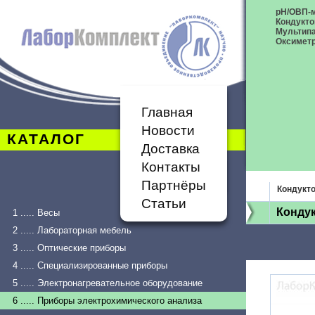
рН/ОВП-
Кондукт
Мультип
Оксимет
Главная
Новости
КАТАЛОГ
Доставка
Контакты
Партнёры
Кондукт
Статьи
Конду
1 ..... Весы
2 ..... Лабораторная мебель
3 ..... Оптические приборы
4 ..... Специализированные приборы
5 ..... Электронагревательное оборудование
6 ..... Приборы электрохимического анализа