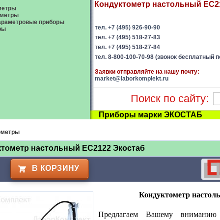
Кондуктометр настольный EC212
метры
ометры
араметровые приборы
тел. +7 (495) 926-90-90
ры
тел. +7 (495) 518-27-83
тел. +7 (495) 518-27-84
тел. 8-800-100-70-98 (звонок бесплатный п
Заявки отправляйте на нашу почту:
market@laborkomplekt.ru
Поиск по сайту:
Приборы марки ЭКОСТАБ
ометры
ктометр настольный EC2122 Экостаб
В КОРЗИНУ
Кондуктометр настол
Предлагаем Вашему вниманию 