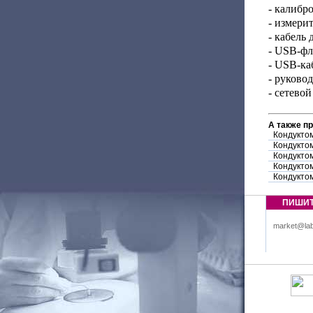
- калибр
- измери
- кабель
- USB-фл
- USB-каб
- руковод
- сетевой
А также п
Кондукто
Кондукто
Кондукто
Кондукто
Кондукто
ПИШИ
market@lab