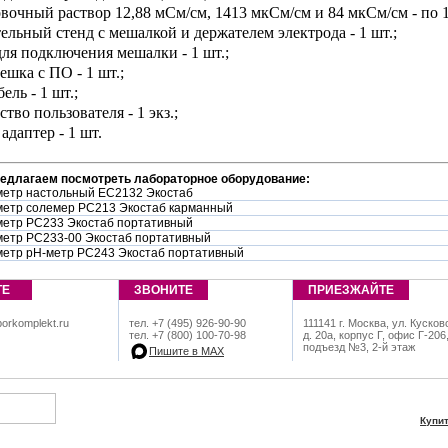
овочный раствор 12,88 мСм/см, 1413 мкСм/см и 84 мкСм/см - по 1
тельный стенд с мешалкой и держателем электрода - 1 шт.;
 для подключения мешалки - 1 шт.;
ешка с ПО - 1 шт.;
ель - 1 шт.;
ство пользователя - 1 экз.;
 адаптер - 1 шт.
редлагаем посмотреть лабораторное оборудование:
метр настольный EC2132 Экостаб
метр солемер PC213 Экостаб карманный
метр PC233 Экостаб портативный
метр PC233-00 Экостаб портативный
метр рН-метр PC243 Экостаб портативный
ТЕ
ЗВОНИТЕ
ПРИЕЗЖАЙТЕ
orkomplekt.ru
тел. +7 (495) 926-90-90
111141 г. Москва, ул. Кусков
тел. +7 (800) 100-70-98
д. 20а, корпус Г, офис Г-206
подъезд №3, 2-й этаж
Пишите в МАХ
Купи