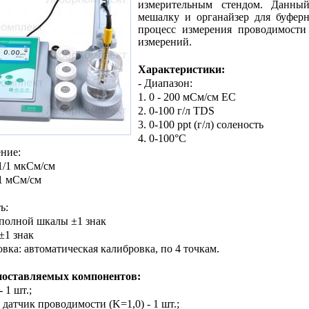
измерительным стендом. Данный
мешалку и органайзер для буферн
процесс измерения проводимости
измерений.
Характеристики:
- Диапазон:
1. 0 - 200 мСм/см EC
2. 0-100 г/л TDS
3. 0-100 ppt (г/л) соленость
4. 0-100°C
ение:
,1/1 мкСм/см
,1 мСм/см
ь:
 полной шкалы ±1 знак
±1 знак
овка: автоматическая калибровка, по 4 точкам.
поставляемых компонентов:
- 1 шт.;
 датчик проводимости (K=1,0) - 1 шт.;