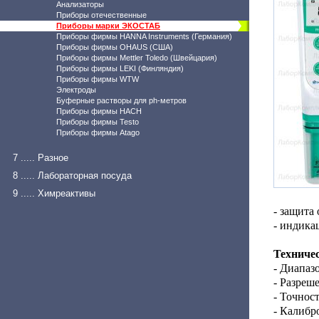
Анализаторы
Приборы отечественные
Приборы марки ЭКОСТАБ
Приборы фирмы HANNA Instruments (Германия)
Приборы фирмы OHAUS (США)
Приборы фирмы Mettler Toledo (Швейцария)
Приборы фирмы LEKI (Финляндия)
Приборы фирмы WTW
Электроды
Буферные растворы для ph-метров
Приборы фирмы HACH
Приборы фирмы Testo
Приборы фирмы Atago
7 ..... Разное
8 ..... Лабораторная посуда
9 ..... Химреактивы
- защита 
- индика
Техниче
- Диапазо
- Разреше
- Точност
- Калибр