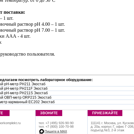
он температур: от 0 до 50°C
т поставки:
– 1 шт.
овочный раствор pH 4.00 – 1 шт.
овочный раствор pH 7.00 – 1 шт.
йки ААА - 4 шт.
к
 руководство пользователя.
редлагаем посмотреть лабораторное оборудование:
й pH-метр PH211 Экостаб
й pH-метр PH211F Экостаб
й pH-метр PH211S Экостаб
ый ОВП-метр ORP215 Экостаб
метр карманный EC202 Экостаб
ТЕ
ЗВОНИТЕ
ПРИЕЗЖАЙТЕ
orkomplekt.ru
тел. +7 (495) 926-90-90
111141 г. Москва, ул. Кусков
тел. +7 (800) 100-70-98
д. 20а, корпус Г, офис Г-206
подъезд №3, 2-й этаж
Пишите в МАХ