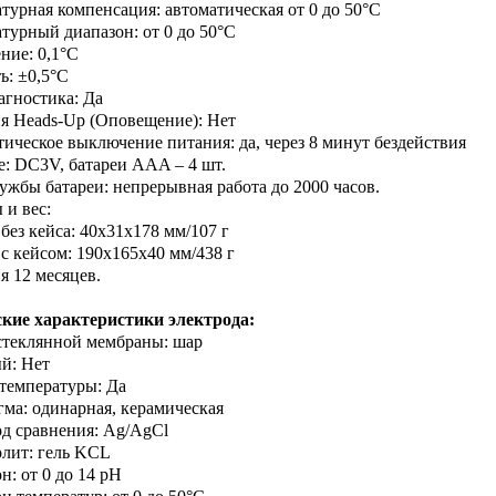
атурная компенсация: автоматическая от 0 до 50°C
атурный диапазон: от 0 до 50°C
ние: 0,1°C
ь: ±0,5°C
агностика: Да
я Heads-Up (Оповещение): Нет
тическое выключение питания: да, через 8 минут бездействия
е: DC3V, батареи AAA – 4 шт.
лужбы батареи: непрерывная работа до 2000 часов.
 и вес:
 без кейса: 40х31х178 мм/107 г
 с кейсом: 190х165х40 мм/438 г
я 12 месяцев.
кие характеристики электрода:
стеклянной мембраны: шар
й: Нет
 температуры: Да
гма: одинарная, керамическая
од сравнения: Ag/AgCl
олит: гель KCL
н: от 0 до 14 pH