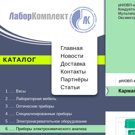
рН/ОВП-
Кондукт
Мультип
Оксимет
Главная
Новости
КАТАЛОГ
Доставка
Контакты
Партнёры
рН/ОВП-
Статьи
Карма
1 ..... Весы
2 ..... Лабораторная мебель
3 ..... Оптические приборы
4 ..... Специализированные приборы
5 ..... Электронагревательное оборудование
6 ..... Приборы электрохимического анализа