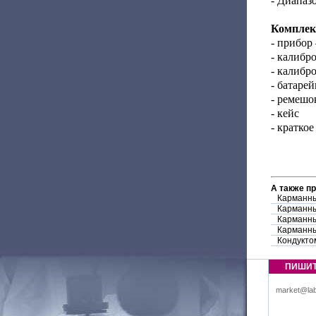
- Диапаз
Комплек
- прибор 
- калибр
- калибр
- батаре
- ремешо
- кейс
- краткое
А также п
Карманны
Карманны
Карманны
Карманн
Кондукто
ПИШИ
market@lab