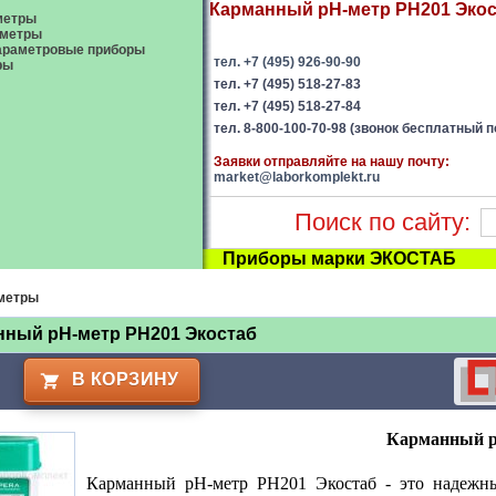
Карманный рН-метр PH201 Экост
метры
ометры
араметровые приборы
тел. +7 (495) 926-90-90
ры
тел. +7 (495) 518-27-83
тел. +7 (495) 518-27-84
тел. 8-800-100-70-98 (звонок бесплатный п
Заявки отправляйте на нашу почту:
market@laborkomplekt.ru
Поиск по сайту:
Приборы марки ЭКОСТАБ
метры
нный рН-метр PH201 Экостаб
В КОРЗИНУ
Карманный р
Карманный рН-метр РН201 Экостаб - это надежн