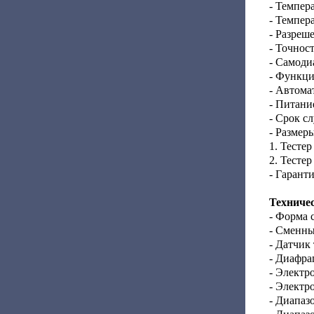
- Темпер
- Темпер
- Разреше
- Точност
- Самоди
- Функци
- Автома
- Питани
- Срок с
- Размеры
1. Тестер
2. Тестер
- Гаранти
Техничес
- Форма 
- Сменны
- Датчик
- Диафра
- Электр
- Электр
- Диапазо