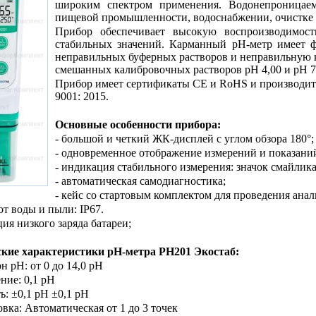
широким спектром применения. Водонепроницаем
пищевой промышленности, водоснабжении, очистке 
Прибор обеспечивает высокую воспроизводимост
стабильных значений. Карманный рН-метр имеет ф
неправильных буферных растворов и неправильную к
смешанных калибровочных растворов рН 4,00 и рН 7
Прибор имеет сертификаты CE и RoHS и производитс
9001: 2015.
Основные особенности прибора:
- большой и четкий ЖК-дисплей с углом обзора 180°;
- одновременное отображение измерений и показани
- индикация стабильного измерения: значок смайлика
- автоматическая самодиагностика;
- кейс со стартовым комплектом для проведения анал
от воды и пыли: IP67.
ция низкого заряда батареи;
ские характеристики рН-метра PH201 Экостаб:
н pH: от 0 до 14,0 pH
ние: 0,1 pH
ь: ±0,1 pH ±0,1 pH
овка: Автоматическая от 1 до 3 точек