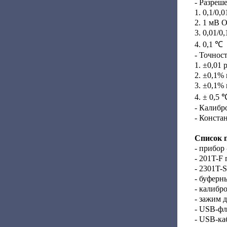
- Разреш
1. 0,1/0,
2. 1 мВ 
3. 0,01/0
4. 0,1 ℃
- Точност
1. ±0,01 
2. ±0,1%
3. ±0,1%
4. ± 0,5 
- Калибр
- Констан
Список 
- прибор 
- 201T-F
- 2301T-
- буферны
- калибр
- зажим д
- USB-фл
- USB-каб