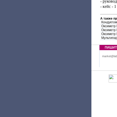
- руковод
- кейс - 1
А также п
Кондуктом
Оксиметр 
Оксиметр 
Оксиметр 
Мультипар
ПИШИТ
market@lab