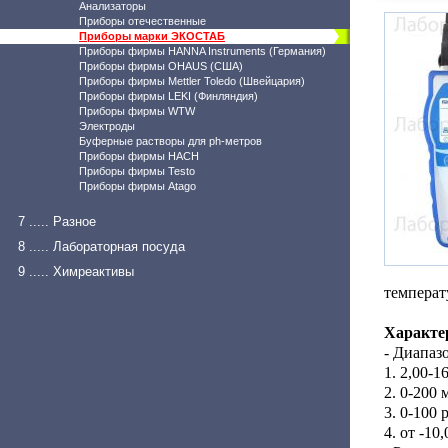
Анализаторы
Приборы отечественные
Приборы марки ЭКОСТАБ
Приборы фирмы HANNA Instruments (Германия)
Приборы фирмы OHAUS (США)
Приборы фирмы Mettler Toledo (Швейцария)
Приборы фирмы LEKI (Финляндия)
Приборы фирмы WTW
Электроды
Буферные растворы для ph-метров
Приборы фирмы HACH
Приборы фирмы Testo
Приборы фирмы Atago
7 ..... Разное
8 ..... Лабораторная посуда
9 ..... Химреактивы
температ
Характе
- Диапаз
1. 2,00-
2. 0-200
3. 0-100 
4. от -10