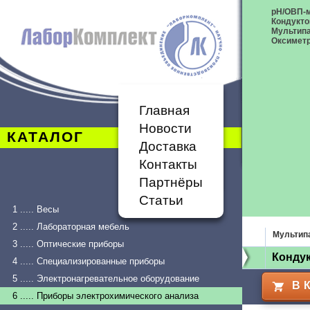
рН/ОВП-
Кондукт
Мультип
Оксимет
Главная
Новости
КАТАЛОГ
Доставка
Контакты
Партнёры
Статьи
1 ..... Весы
2 ..... Лабораторная мебель
Мультип
3 ..... Оптические приборы
Кондук
4 ..... Специализированные приборы
5 ..... Электронагревательное оборудование
В 
6 ..... Приборы электрохимического анализа