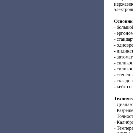
нержавею
электрол
Основны
- большо
- эргоно
- станда
- одновр
- индика
- автома
- силико
- силико
- степен
- складн
- кейс с
Техниче
- Диапазо
- Разреше
- Точност
- Калибр
- Темпер