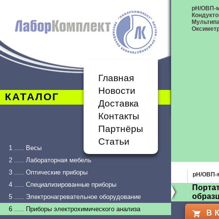
рН/ОВП-
Кондукт
Мультип
Оксимет
Главная
Новости
КАТАЛОГ
Доставка
Контакты
Партнёры
Статьи
1 ..... Весы
2 ..... Лабораторная мебель
3 ..... Оптические приборы
рН/ОВП-
4 ..... Специализированные приборы
Порта
образ
5 ..... Электронагревательное оборудование
6 ..... Приборы электрохимического анализа
В 