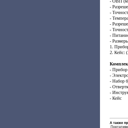
- ОВП (м
- Разреш
- Точнос
- Темпер
- Разреше
- Точност
- Питани
- Размеры
1. Прибор
2. Кейс: 
Комплек
- Прибор
- Электр
- Набор б
- Отверт
- Инстру
- Кейс
А также п
Портативн