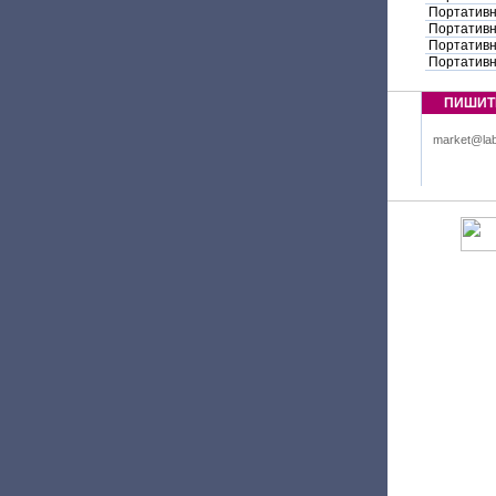
Портативн
Портативн
Портативн
Портативн
ПИШИТ
market@lab