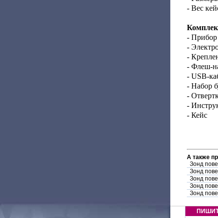
- Вес кей
Комплек
- Прибор
- Электр
- Крепле
- Флеш-н
- USB-ка
- Набор б
- Отверт
- Инстру
- Кейс
А также п
Зонд пов
Зонд пов
Зонд пов
Зонд пове
Зонд пове
ПИШИ