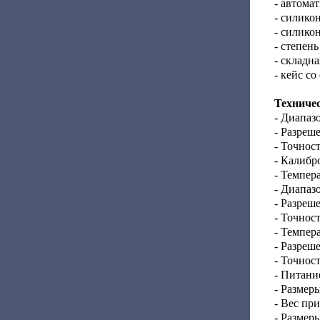
- автома
- силико
- силико
- степен
- складн
- кейс с
Техниче
- Диапазо
- Разреше
- Точност
- Калибро
- Темпер
- Диапаз
- Разреш
- Точнос
- Темпер
- Разреше
- Точност
- Питани
- Размер
- Вес при
- Размер