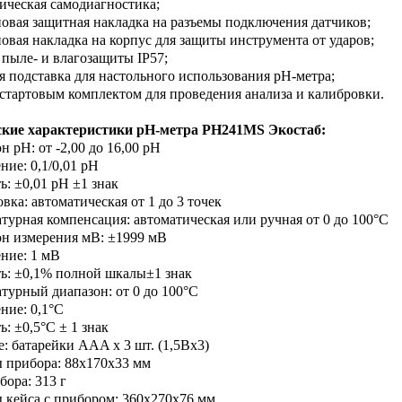
тическая самодиагностика;
новая защитная накладка на разъемы подключения датчиков;
новая накладка на корпус для защиты инструмента от ударов;
ь пыле- и влагозащиты IP57;
ая подставка для настольного использования рН-метра;
о стартовым комплектом для проведения анализа и калибровки.
ские характеристики рН-метра PH241
MS
Экостаб:
н pH: от -2,00 до 16,00 pH
ние: 0,1/0,01 pH
ь: ±0,01 pH ±1 знак
вка: автоматическая от 1 до 3 точек
атурная компенсация: автоматическая или ручная от 0 до 100°C
он измерения мВ: ±1999 мВ
ение: 1 мВ
ть: ±0,1% полной шкалы±1 знак
атурный диапазон: от 0 до 100°C
ние: 0,1°C
ь: ±0,5°C ± 1 знак
е: батарейки AAA х 3 шт. (1,5Вх3)
ы прибора: 88х170х33 мм
бора: 313 г
ы кейса с прибором: 360х270х76 мм