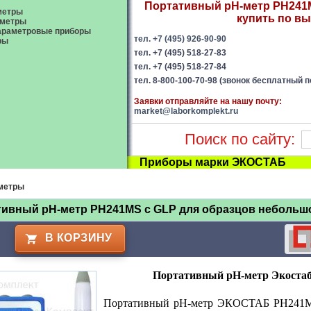
Портативный pH-метр PH241M
метры
купить по вы
ометры
араметровые приборы
тел. +7 (495) 926-90-90
ры
тел. +7 (495) 518-27-83
тел. +7 (495) 518-27-84
тел. 8-800-100-70-98 (звонок бесплатный п
Заявки отправляйте на нашу почту:
market@laborkomplekt.ru
Поиск по сайту:
Приборы марки ЭКОСТАБ
метры
тивный pH-метр PH241MS с GLP для образцов небольш
В КОРЗИНУ
Портативный pH-метр Экоста
Портативный pH-метр ЭКОСТАБ PH241MS