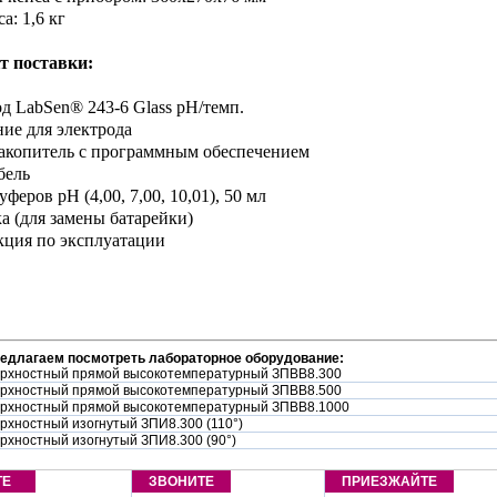
са: 1,6 кг
т поставки:
од LabSen® 243-6 Glass рН/темп.
ние для электрода
акопитель с программным обеспечением
бель
уферов pH (4,00, 7,00, 10,01), 50 мл
ка (для замены батарейки)
кция по эксплуатации
редлагаем посмотреть лабораторное оборудование:
ерхностный прямой высокотемпературный ЗПВВ8.300
ерхностный прямой высокотемпературный ЗПВВ8.500
ерхностный прямой высокотемпературный ЗПВВ8.1000
рхностный изогнутый ЗПИ8.300 (110°)
рхностный изогнутый ЗПИ8.300 (90°)
ТЕ
ЗВОНИТЕ
ПРИЕЗЖАЙТЕ