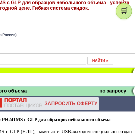
S с GLP для образцов небольшого объема - успейте
годной цене. Гибкая система скидок.
🛒
о России)
ого объема
по запросу
ЗАПРОСИТЬ ОФЕРТУ
б PH241
MS
с GLP для образцов небольшого объема
 с GLP (НЛП), памятью и USB-выходом специально создан