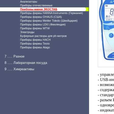
Анализаторы
Приборы отечественные
Приборы марки ЭКОСТАБ
Приборы фирмы HANNA Instruments (Германия)
Приборы фирмы OHAUS (США)
Приборы фирмы Mettler Toledo (Швейцария)
Приборы фирмы LEKI (Финляндия)
Приборы фирмы WTW
Электроды
Буферные растворы для ph-метров
Приборы фирмы HACH
Приборы фирмы Testo
Приборы фирмы Atago
7 ..... Разное
8 ..... Лабораторная посуда
9 ..... Химреактивы
- управл
- USB-ин
- возмож
- содерж
- станда
- разъем
- одновр
- индика