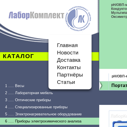
рН/ОВП-
Кондукт
Мультип
Оксимет
Главная
Новости
КАТАЛОГ
Доставка
Контакты
Партнёры
рН/ОВП-
Статьи
Порта
1 ..... Весы
2 ..... Лабораторная мебель
3 ..... Оптические приборы
4 ..... Специализированные приборы
5 ..... Электронагревательное оборудование
6 ..... Приборы электрохимического анализа