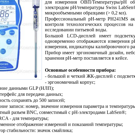
для измерения ОВП/Температуры/pH об
электродом pH/температуры Swiss LabSen®
микрообъемными образцами (> 0,2 мл).
Профессиональный рН-метр PH241MS акт
контроля технологических процессов на
исследовании питьевой воды.
Большой LCD-дисплей имеет подсветк
одновременно отображаются измерения рН
измерения, индикаторы калибровочного ра
Прибор имеет эргономичный дизайн, небо
хранения рН-метр поставляется в кейсе.
Основные особенности прибора:
- большой и четкий ЖК-дисплей с подсвет
- эргономичный корпус;
ение данными GLP (НЛП);
терфейс для передачи данных;
ность сохранять до 500 записей;
ание записи: номер, значение измерения параметра и температур
ртный разъем BNC, совместимый с pH-электродами LabSen®;
 RCA - для температуры;
еменное отображение измерений и показаний температуры;
тор стабильности: значок смайлика;