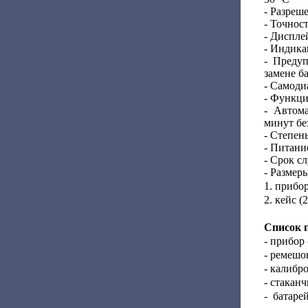
- Разреше
- Точност
- Диспле
- Индика
- Предуп
замене б
- Самоди
- Функци
- Автома
минут бе
- Степен
- Питани
- Срок с
- Размеры
1. прибор
2. кейс (
Список 
- прибор 
- ремешок
- калибр
- стаканч
- батаре