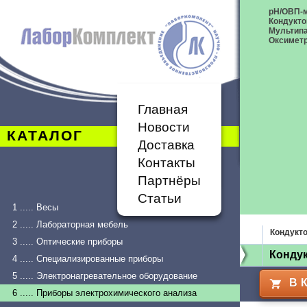
рН/ОВП-
Кондукт
Мультип
Оксимет
Главная
Новости
КАТАЛОГ
Доставка
Контакты
Партнёры
Статьи
1 ..... Весы
2 ..... Лабораторная мебель
Кондукт
3 ..... Оптические приборы
Конду
4 ..... Специализированные приборы
5 ..... Электронагревательное оборудование
В 
6 ..... Приборы электрохимического анализа