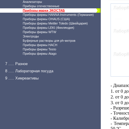
Анализаторы
Приборы отечественные
Приборы марки ЭКОСТАБ
Приборы фирмы HANNA Instruments (Германия)
Приборы фирмы OHAUS (США)
Приборы фирмы Mettler Toledo (Швейцария)
Приборы фирмы LEKI (Финляндия)
Приборы фирмы WTW
Электроды
Буферные растворы для ph-метров
Приборы фирмы HACH
Приборы фирмы Testo
Приборы фирмы Atago
7 ..... Разное
8 ..... Лабораторная посуда
9 ..... Химреактивы
- Диапаз
1. от 0 д
2. от 0 д
3. от 0 д
- Разреш
- Точнос
- Калибр
- Темпер
50 °C