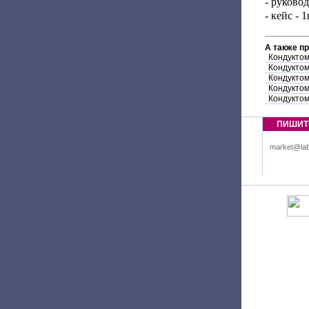
- руковод
- кейс - 1
А также п
Кондукто
Кондуктом
Кондукто
Кондуктом
Кондукто
ПИШИТ
market@lab