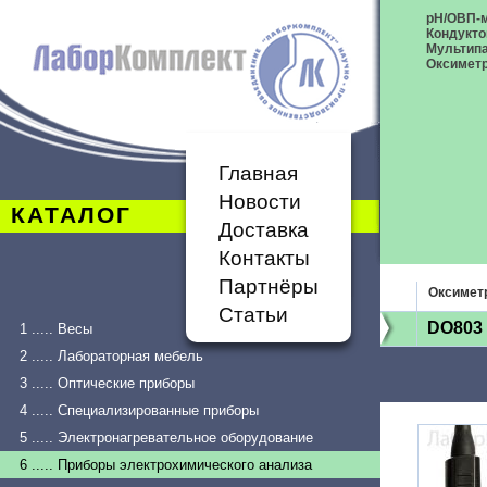
рН/ОВП-
Кондукт
Мультип
Оксимет
Главная
Новости
КАТАЛОГ
Доставка
Контакты
Партнёры
Оксимет
Статьи
DO803
1 ..... Весы
2 ..... Лабораторная мебель
3 ..... Оптические приборы
4 ..... Специализированные приборы
5 ..... Электронагревательное оборудование
6 ..... Приборы электрохимического анализа