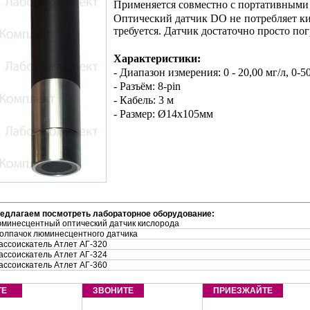
Применяется совместно с портативными
Оптический датчик DO не потребляет кис
требуется. Датчик достаточно просто по
Характеристики:
- Диапазон измерения: 0 - 20,00 мг/л, 0-5
- Разъём: 8-pin
- Кабель: 3 м
- Размер: Ø14х105мм
редлагаем посмотреть лабораторное оборудование:
минесцентный оптический датчик кислорода
олпачок люминесцентного датчика
ассоискатель Атлет АГ-320
ассоискатель Атлет АГ-324
ассоискатель Атлет АГ-360
ТЕ
ЗВОНИТЕ
ПРИЕЗЖАЙТЕ