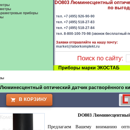
DO803 Люминесцентный оптическ
метры
по выгодн
ометры
араметровые приборы
тел. +7 (495) 926-90-90
ры
тел. +7 (495) 518-27-83
тел. +7 (495) 518-27-84
тел. 8-800-100-70-98 (звонок бесплатный п
Заявки отправляйте на нашу почту:
market@laborkomplekt.ru
Поиск по сайту:
Приборы марки ЭКОСТАБ
ры
 Люминесцентный оптический датчик растворённого к
В КОРЗИНУ
DO
803 Люминесцентный 
Предлагаем Вашему вниманию опти