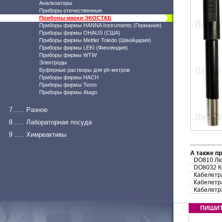
Анализаторы
Приборы отечественные
Приборы марки ЭКОСТАБ
Приборы фирмы HANNA Instruments (Германия)
Приборы фирмы OHAUS (США)
Приборы фирмы Mettler Toledo (Швейцария)
Приборы фирмы LEKI (Финляндия)
Приборы фирмы WTW
Электроды
Буферные растворы для ph-метров
Приборы фирмы HACH
Приборы фирмы Testo
Приборы фирмы Atago
7 ..... Разное
8 ..... Лабораторная посуда
9 ..... Химреактивы
А также п
DO810 Лю
DO8032 К
Кабелетр
Кабелетр
Кабелетр
ПИШИ