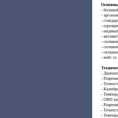
Основны
- большо
- эргоно
- станда
- одновр
- индика
- автома
- силико
- силико
- складн
- кейс с
Техниче
- Диапазо
- Разреше
- Точност
- Калибр
- Темпер
- ОВП (м
- Разреш
- Точнос
- Темпер