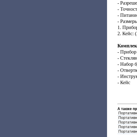
- Разреше
- Точност
- Питани
- Размеры
1. Прибор
2. Кейс: 
Комплек
- Прибор
- Стекля
- Набор б
- Отверт
- Инстру
- Кейс
А также п
Портативн
Портативн
Портативн
Портативн
Портативн