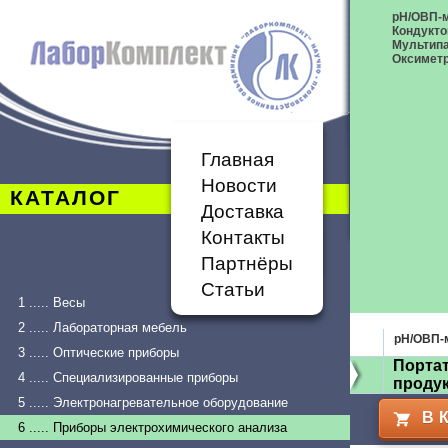
рН/ОВП-
Кондукт
Мультип
Оксимет
Главная
Новости
КАТАЛОГ
Доставка
Контакты
Партнёры
Статьи
1 ..... Весы
2 ..... Лабораторная мебель
рН/ОВП-
3 ..... Оптические приборы
Порта
4 ..... Специализированные приборы
проду
5 ..... Электронагревательное оборудование
В 
6 ..... Приборы электрохимического анализа