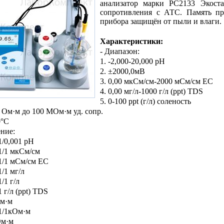
анализатор марки PC2133 Экоста
сопротивления с АТС. Память пр
прибора защищён от пыли и влаги.
Характеристики:
- Диапазон:
1. -2,000-20,000 pH
2. ±2000,0мВ
3. 0,00 мкСм/см-2000 мСм/см EC
4. 0,00 мг/л-1000 г/л (ppt) TDS
5. 0-100 ppt (г/л) соленость
0 Ом·м до 100 МОм·м уд. сопр.
0°C
ение:
01/0,001 рН
,1/1 мкСм/см
,1/1 мСм/см EC
1/1 мг/л
1/1 г/л
1 г/л (ppt) TDS
Ом·м
,1/1кОм·м
Ом·м