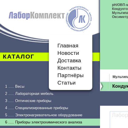
рН/ОВП-
Кондукт
Мультип
Оксимет
Главная
Новости
КАТАЛОГ
Доставка
Контакты
Партнёры
Мультип
Статьи
Кондук
1 ..... Весы
2 ..... Лабораторная мебель
3 ..... Оптические приборы
4 ..... Специализированные приборы
5 ..... Электронагревательное оборудование
6 ..... Приборы электрохимического анализа