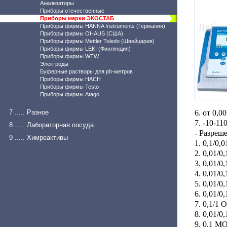
Анализаторы
Приборы отечественные
Приборы марки ЭКОСТАБ
Приборы фирмы HANNA Instruments (Германия)
Приборы фирмы OHAUS (США)
Приборы фирмы Mettler Toledo (Швейцария)
Приборы фирмы LEKI (Финляндия)
Приборы фирмы WTW
Электроды
Буферные растворы для ph-метров
Приборы фирмы HACH
Приборы фирмы Testo
Приборы фирмы Atago
7 ..... Разное
6. от 0,0
7. -10-11
8 ..... Лабораторная посуда
- Разреш
9 ..... Химреактивы
1. 0,1/0,
2. 0,01/0
3. 0,01/0
4. 0,01/0,
5. 0,01/0,
6. 0,01/0,
7. 0,1/1 
8. 0,01/0
9. 0,1 М