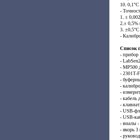
10. 0,1°С
- Точност
1. ± 0,00
2.± 0,5%
3. ±0,5°C
- Калибр
Список 
- прибор 
- LabSen
- MP500 
- 2301T-F
- буферны
- калибр
- измери
- кабель
- клавиат
- USB-фл
- USB-каб
- виалы -
- якорь 3
- руковод