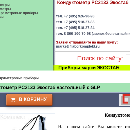
Кондуктометр PC2133 Экостаб 
метры
ометры
араметровые приборы
тел. +7 (495) 926-90-90
ры
тел. +7 (495) 518-27-83
тел. +7 (495) 518-27-84
тел. 8-800-100-70-98 (звонок бесплатный п
Заявки отправляйте на нашу почту:
market@laborkomplekt.ru
Поиск по сайту:
Приборы марки ЭКОСТАБ
араметровые приборы
тометр PC2133 Экостаб настольный с GLP
В КОРЗИНУ
Кондуктоме
На нашем сайте Вы можете озн