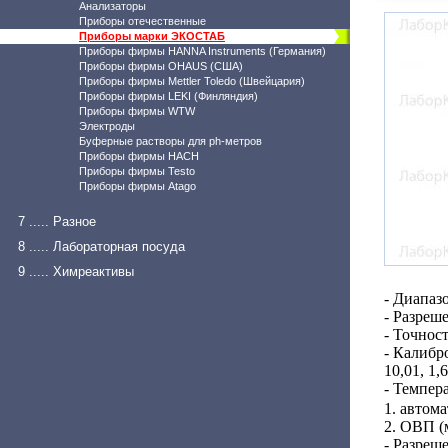
Анализаторы
Приборы отечественные
Приборы марки ЭКОСТАБ
Приборы фирмы HANNA Instruments (Германия)
Приборы фирмы OHAUS (США)
Приборы фирмы Mettler Toledo (Швейцария)
Приборы фирмы LEKI (Финляндия)
Приборы фирмы WTW
Электроды
Буферные растворы для ph-метров
Приборы фирмы HACH
Приборы фирмы Testo
Приборы фирмы Atago
7 ..... Разное
8 ..... Лабораторная посуда
9 ..... Химреактивы
- Диапазо
- Разреше
- Точност
- Калибро
10,01, 1,6
- Темпер
1. автом
2. ОВП (
- Разреш