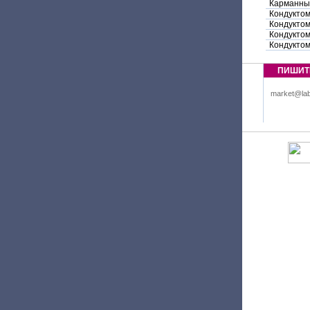
Карманны
Кондукто
Кондукто
Кондуктом
Кондукто
ПИШИТ
market@lab