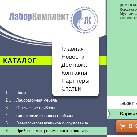
рН/ОВП-
Кондукт
Мультип
Оксимет
Главная
Новости
КАТАЛОГ
Доставка
Контакты
Партнёры
Статьи
1 ..... Весы
2 ..... Лабораторная мебель
рН/ОВП-
3 ..... Оптические приборы
Карма
4 ..... Специализированные приборы
5 ..... Электронагревательное оборудование
В 
6 ..... Приборы электрохимического анализа