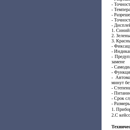
- Точнос
- Темпер
- Разреше
- Точност
- Диспле
1. Синий
2. Зелен
3. Красн
- Фиксац
- Индика
- Предуп
замене
- Самоди
- Функци
- Автома
минут бе
- Степен
- Питани
- Срок с
- Размеры
1. Прибо
2.С кейс
Техничес