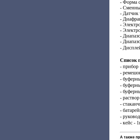
- Форма 
- Сменны
- Датчик
- Диафра
- Электр
- Электр
- Диапазо
- Диапаз
- Диспле
Список 
- прибор
- ремешок
- буферны
- буферны
- буферны
- раствор
- стаканч
- батарей
- руковод
- кейс - 1
А также п