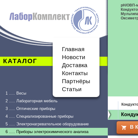
рН/ОВП-
Кондукт
Мультип
Оксимет
Главная
Новости
КАТАЛОГ
Доставка
Контакты
Партнёры
Статьи
1 ..... Весы
2 ..... Лабораторная мебель
Кондукт
3 ..... Оптические приборы
Конду
4 ..... Специализированные приборы
5 ..... Электронагревательное оборудование
В 
6 ..... Приборы электрохимического анализа