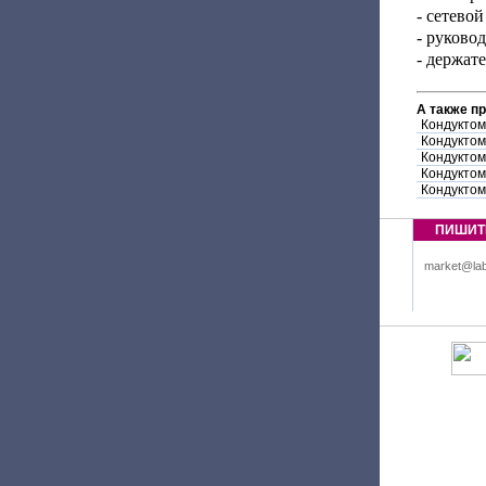
- сетевой
- руковод
- держате
А также п
Кондуктом
Кондуктом
Кондуктом
Кондуктом
Кондуктом
ПИШИТ
market@lab