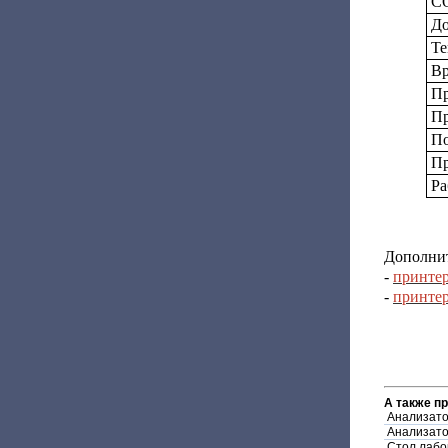
С
До
Те
Вр
Пр
П
По
Пр
Ра
Дополнит
-
принте
-
принте
А также п
Анализато
Анализато
Стол лабо