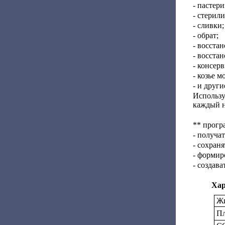
- пастер
- стерил
- сливки;
- обрат;
- восста
- восста
- консер
- козье м
- и други
Использу
каждый н
** прогр
- получа
- сохран
- формир
- создав
Хар
Ж
Пл