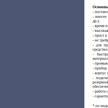
Основны
- постав
- внесен
др.);
- время 
- высокая
- прост 
- не тре
- для п
средство;
- быстр
материал
- промыв
- прибор
- корпус
- подкл
резервн
обеспече
- работа 
- гаранти
* по инд